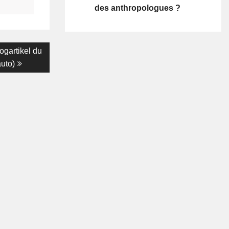
des anthropologues ?
ogartikel du
auto)