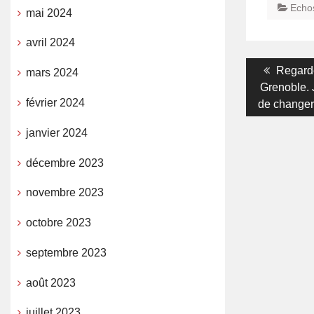
Echo
mai 2024
avril 2024
Navigati
Previo
Regarde
mars 2024
post:
Grenoble. 
de
février 2024
de changer 
l’article
janvier 2024
décembre 2023
novembre 2023
octobre 2023
septembre 2023
août 2023
juillet 2023