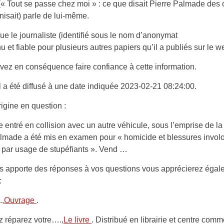
 (« Tout se passe chez moi » : ce que disait Pierre Palmade des 
anisait) parle de lui-même.
e le journaliste (identifié sous le nom d’anonymat
nu et fiable pour plusieurs autres papiers qu’il a publiés sur le w
ez en conséquence faire confiance à cette information.
al a été diffusé à une date indiquée 2023-02-21 08:24:00.
rigine en question :
e entré en collision avec un autre véhicule, sous l’emprise de la
lmade a été mis en examen pour « homicide et blessures involo
 par usage de stupéfiants ». Vend …
s apporte des réponses à vos questions vous apprécierez égal
:
.,
Ouvrage
.
z réparez votre….,
Le livre
. Distribué en librairie et centre comm