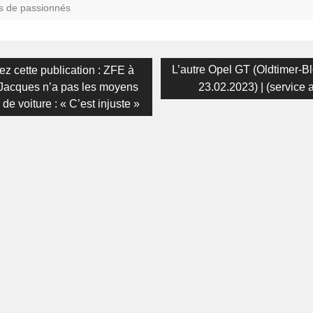
s de passionnés
on
us
Next
L’autre Opel GT (Oldtimer-Bl
z cette publication : ZFE à
post:
Jacques n’a pas les moyens
23.02.2023) | (service 
de voiture : « C’est injuste »