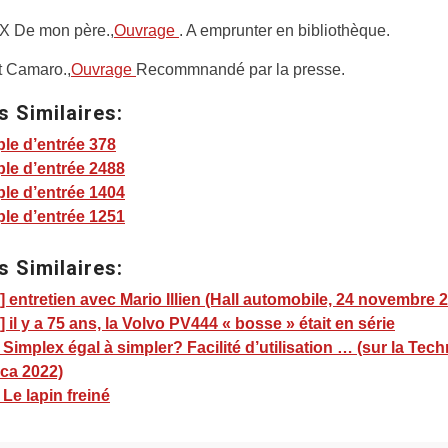
AX De mon père.,
Ouvrage
. A emprunter en bibliothèque.
t Camaro.,
Ouvrage
Recommnandé par la presse.
s Similaires:
le d’entrée 378
le d’entrée 2488
le d’entrée 1404
le d’entrée 1251
s Similaires:
 entretien avec Mario Illien (Hall automobile, 24 novembre 
 il y a 75 ans, la Volvo PV444 « bosse » était en série
 Simplex égal à simpler? Facilité d’utilisation … (sur la Tec
ica 2022)
 Le lapin freiné