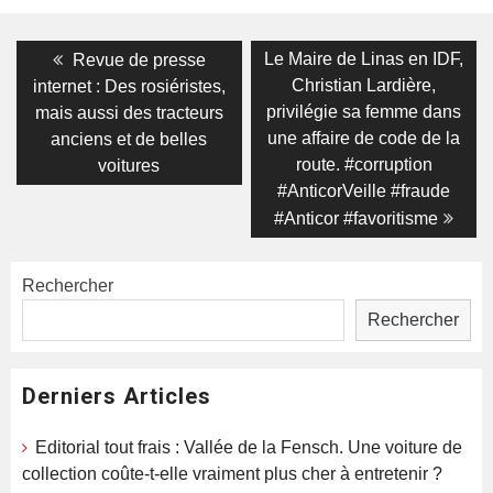
Navigation
Previous
Next
Le Maire de Linas en IDF,
Revue de presse
post:
post:
de
Christian Lardière,
internet : Des rosiéristes,
privilégie sa femme dans
mais aussi des tracteurs
l’article
une affaire de code de la
anciens et de belles
route. #corruption
voitures
#AnticorVeille #fraude
#Anticor #favoritisme
Rechercher
Rechercher
Derniers Articles
Editorial tout frais : Vallée de la Fensch. Une voiture de
collection coûte-t-elle vraiment plus cher à entretenir ?