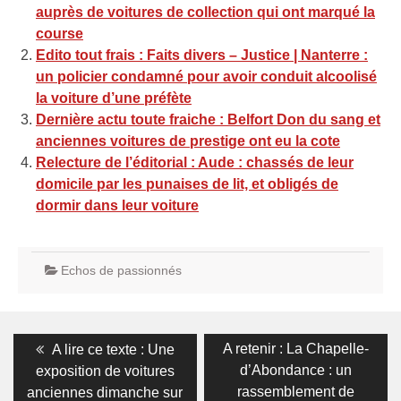
auprès de voitures de collection qui ont marqué la
course
Edito tout frais : Faits divers – Justice | Nanterre :
un policier condamné pour avoir conduit alcoolisé
la voiture d’une préfète
Dernière actu toute fraiche : Belfort Don du sang et
anciennes voitures de prestige ont eu la cote
Relecture de l’éditorial : Aude : chassés de leur
domicile par les punaises de lit, et obligés de
dormir dans leur voiture
Echos de passionnés
Navigation
Previous
Next
A retenir : La Chapelle-
A lire ce texte : Une
post:
post:
de
d’Abondance : un
exposition de voitures
rassemblement de
anciennes dimanche sur
l’article