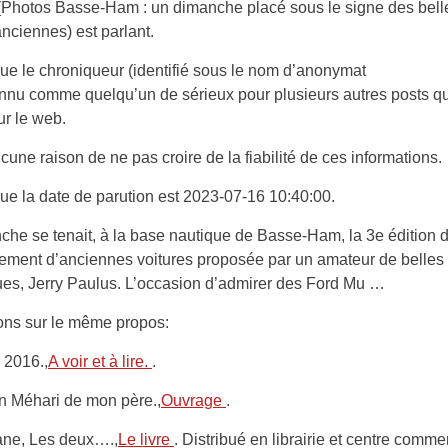
 (Photos Basse-Ham : un dimanche placé sous le signe des bell
anciennes) est parlant.
e le chroniqueur (identifié sous le nom d’anonymat
onnu comme quelqu’un de sérieux pour plusieurs autres posts qu’
ur le web.
ucune raison de ne pas croire de la fiabilité de ces informations.
e la date de parution est 2023-07-16 10:40:00.
he se tenait, à la base nautique de Basse-Ham, la 3e édition 
ement d’anciennes voitures proposée par un amateur de belles
es, Jerry Paulus. L’occasion d’admirer des Ford Mu …
ons sur le même propos:
 2016.,
A voir et à lire.
.
n Méhari de mon père.,
Ouvrage
.
ne, Les deux….,
Le livre
. Distribué en librairie et centre comme