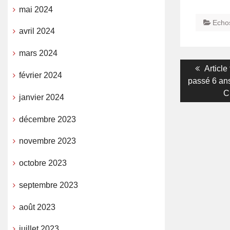
mai 2024
Echo
avril 2024
mars 2024
Navigati
Previo
Article
février 2024
post:
passé 6 ans 
de
C
janvier 2024
l’article
décembre 2023
novembre 2023
octobre 2023
septembre 2023
août 2023
juillet 2023