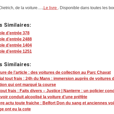
Dietrich, de la voiture….,
Le livre
. Disponible dans toutes les b
s Similaires:
le d’entrée 378
le d’entrée 2488
le d’entrée 1404
le d’entrée 1251
s Similaires:
ure de l’article : des voitures de collection au Parc Chavat
ial tout frais : 24h du Mans : immersion auprès de voitures 
tion qui ont marqué la course
tout frais : Faits divers – Justice | Nanterre : un policier c
voir conduit alcoolisé la voiture d’une préfète
re actu toute fraiche : Belfort Don du sang et anciennes vo
ge ont eu la cote