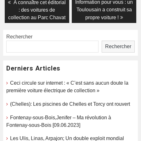
Navigation
Previous
Next
Information pour vous : un
A connaître cet éditorial
post:
post:
de
Toulousain a construit sa
: des voitures de
collection au Parc Chavat
propre voiture !
l’article
Rechercher
Rechercher
Derniers Articles
Ceci circule sur internet : « C’est sans aucun doute la
première voiture électrique de collection »
(Chelles): Les piscines de Chelles et Torcy ont rouvert
Fontenay-sous-Bois,Jenifer – Ma révolution à
Fontenay-sous-Bois [09.06.2023]
Les Ulis, Linas, Arpajon; Un double exploit mondial