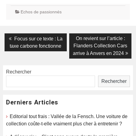
Echos de passionnés
Navigation
Previous
Next
On revient sur l’article :
Focus sur ce texte : La
post:
post:
de
Flanders Collection Cars
taxe carbone fonctionne
arrive à Anvers en 2024
l’article
Rechercher
Rechercher
Derniers Articles
Editorial tout frais : Vallée de la Fensch. Une voiture de
collection coûte-t-elle vraiment plus cher à entretenir ?