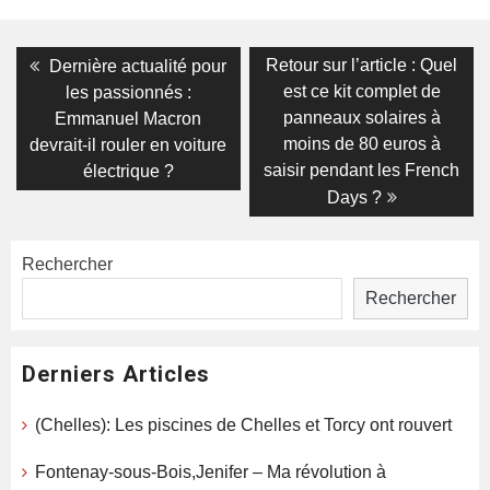
Navigation
Previous
Next
Retour sur l’article : Quel
Dernière actualité pour
post:
post:
de
est ce kit complet de
les passionnés :
panneaux solaires à
Emmanuel Macron
l’article
moins de 80 euros à
devrait-il rouler en voiture
saisir pendant les French
électrique ?
Days ?
Rechercher
Rechercher
Derniers Articles
(Chelles): Les piscines de Chelles et Torcy ont rouvert
Fontenay-sous-Bois,Jenifer – Ma révolution à