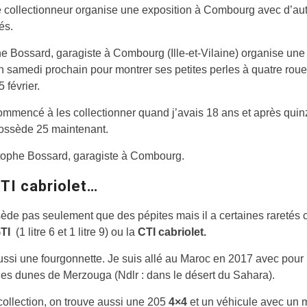
le collectionneur organise une exposition à Combourg avec d’au
és.
e Bossard, garagiste à Combourg (Ille-et-Vilaine) organise une
n samedi prochain pour montrer ses petites perles à quatre roue
 février.
commencé à les collectionner quand j’avais 18 ans et après qui
possède 25 maintenant.
tophe Bossard, garagiste à Combourg.
CTI cabriolet…
sède pas seulement que des pépites mais il a certaines rareté
TI
(1 litre 6 et 1 litre 9) ou la
CTI cabriolet.
aussi une fourgonnette. Je suis allé au Maroc en 2017 avec pour 
les dunes de Merzouga (Ndlr : dans le désert du Sahara).
ollection, on trouve aussi une 205
4×4
et un véhicule avec un 