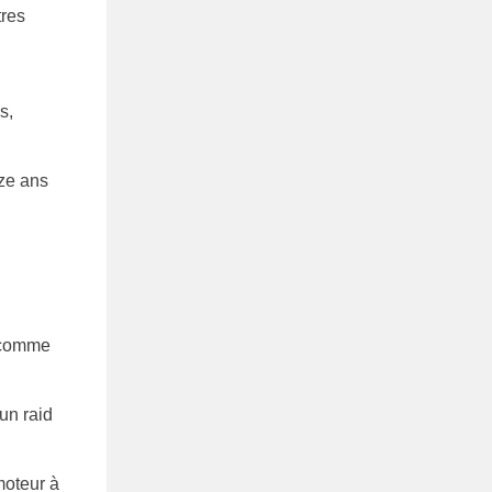
tres
s,
nze ans
s comme
un raid
moteur à