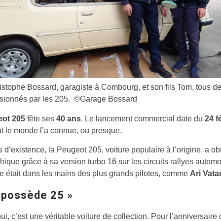
istophe Bossard, garagiste à Combourg, et son fils Tom, tous d
sionnés par les 205. ©Garage Bossard
eot 205
fête ses
40 ans
. Le lancement commercial date du
24 fé
ut le monde l’a connue, ou presque.
 d’existence, la Peugeot 205, voiture populaire à l’origine, a o
thique grâce à sa version turbo 16 sur les circuits rallyes automo
e était dans les mains des plus grands pilotes, comme
Ari Vata
n possède 25 »
ui, c’est une véritable voiture de collection. Pour l’anniversaire 