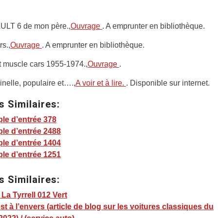
LT 6 de mon père.,
Ouvrage
. A emprunter en bibliothèque.
rs.,
Ouvrage
. A emprunter en bibliothèque.
t muscle cars 1955-1974.,
Ouvrage
.
elle, populaire et….,
A voir et à lire.
. Disponible sur internet.
s Similaires:
le d’entrée 378
le d’entrée 2488
le d’entrée 1404
le d’entrée 1251
s Similaires:
 La Tyrrell 012 Vert
st à l’envers (article de blog sur les voitures classiques du