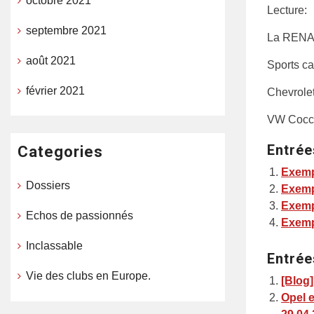
octobre 2021
Lecture:
septembre 2021
La RENAU
août 2021
Sports ca
février 2021
Chevrole
VW Coccin
Entrée
Categories
Exemp
Dossiers
Exemp
Exemp
Echos de passionnés
Exemp
Inclassable
Entrée
Vie des clubs en Europe.
[Blog]
Opel e