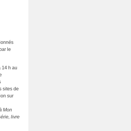
sionnés
par le
à 14 h au
e
s
s sites de
ion sur
 à Mon
rie, livre