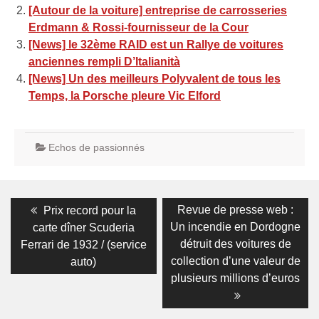
[Autour de la voiture] entreprise de carrosseries
Erdmann & Rossi-fournisseur de la Cour
[News] le 32ème RAID est un Rallye de voitures
anciennes rempli D’Italianità
[News] Un des meilleurs Polyvalent de tous les
Temps, la Porsche pleure Vic Elford
Echos de passionnés
Navigation
Previous
Next
Revue de presse web :
Prix record pour la
post:
post:
de
Un incendie en Dordogne
carte dîner Scuderia
détruit des voitures de
Ferrari de 1932 / (service
l’article
collection d’une valeur de
auto)
plusieurs millions d’euros