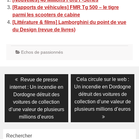
[Rapports de véhicules] FMR Tg 500 – le tigre
parmi les scooters de cabine
[Littérature & films] Lamborghini du point de vue
du Design (revue de livres)
Echos de passionnés
Navigation
Previous
Next
Cela circule sur le web :
Revue de presse
post:
post:
de
Un incendie en Dordogne
internet : Un incendie en
détruit des voitures de
Dordogne détruit des
l’article
collection d’une valeur de
voitures de collection
plusieurs millions d’euros
d’une valeur de plusieurs
millions d’euros
Rechercher