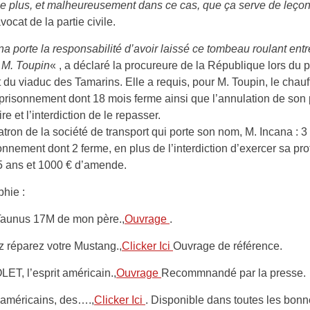
e plus, et malheureusement dans ce cas, que ça serve de leçon
vocat de la partie civile.
na porte la responsabilité d’avoir laissé ce tombeau roulant entr
 M. Toupin
« , a déclaré la procureure de la République lors du 
t du viaduc des Tamarins. Elle a requis, pour M. Toupin, le chauf
risonnement dont 18 mois ferme ainsi que l’annulation de son
e et l’interdiction de le repasser.
atron de la société de transport qui porte son nom, M. Incana : 3
nnement dont 2 ferme, en plus de l’interdiction d’exercer sa pr
5 ans et 1000 € d’amende.
phie :
Taunus 17M de mon père.,
Ouvrage
.
 réparez votre Mustang.,
Clicker Ici
Ouvrage de référence.
T, l’esprit américain.,
Ouvrage
Recommnandé par la presse.
américains, des….,
Clicker Ici
. Disponible dans toutes les bon