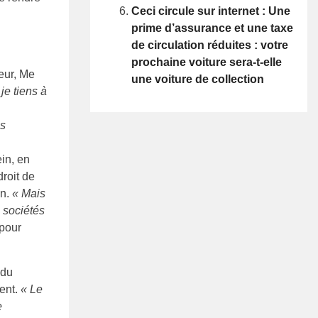
Ceci circule sur internet : Une
prime d’assurance et une taxe
de circulation réduites : votre
prochaine voiture sera-t-elle
eur, Me
une voiture de collection
je tiens à
ns
ein, en
droit de
on.
« Mais
s sociétés
 pour
 du
dent.
« Le
e