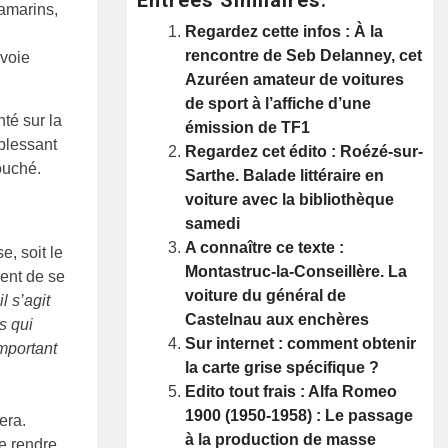
Tamarins,
Regardez cette infos : À la
rencontre de Seb Delanney, cet
 voie
Azuréen amateur de voitures
de sport à l’affiche d’une
té sur la
émission de TF1
 blessant
Regardez cet édito : Roézé-sur-
ouché.
Sarthe. Balade littéraire en
voiture avec la bibliothèque
samedi
A connaître ce texte :
, soit le
Montastruc-la-Conseillère. La
sent de se
voiture du général de
il s’agit
Castelnau aux enchères
s qui
Sur internet : comment obtenir
important
la carte grise spécifique ?
Edito tout frais : Alfa Romeo
1900 (1950-1958) : Le passage
era.
à la production de masse
se rendre