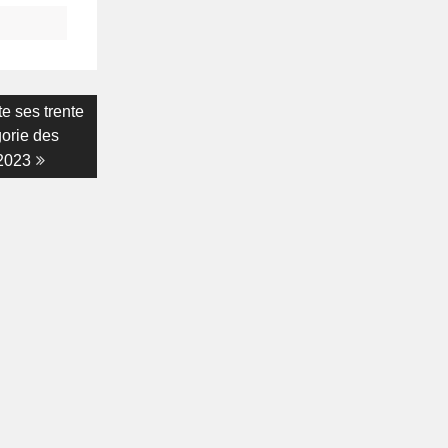
te ses trente
gorie des
 2023