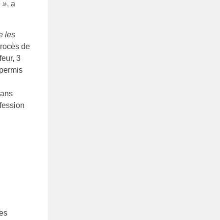
 »
, a
e les
procès de
feur, 3
 permis
 ans
ofession
nes