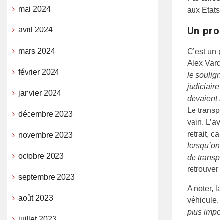
mai 2024
aux Etats
Un pr
avril 2024
mars 2024
C’est un 
Alex Var
février 2024
le soulig
judiciaire
janvier 2024
devaient 
Le transp
décembre 2023
vain. L’a
retrait, c
novembre 2023
lorsqu’on
octobre 2023
de transp
retrouver
septembre 2023
A noter, 
août 2023
véhicule.
plus impo
juillet 2023