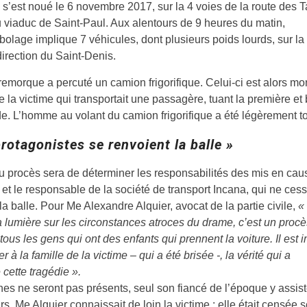
s’est noué le 6 novembre 2017, sur la 4 voies de la route des 
du viaduc de Saint-Paul. Aux alentours de 9 heures du matin,
olage implique 7 véhicules, dont plusieurs poids lourds, sur la
direction du Saint-Denis.
emorque a percuté un camion frigorifique. Celui-ci est alors mon
 la victime qui transportait une passagère, tuant la première et
e. L’homme au volant du camion frigorifique a été légèrement t
rotagonistes se renvoient la balle »
u procès sera de déterminer les responsabilités des mis en cause
 et le responsable de la société de transport Incana, qui ne ces
la balle. Pour Me Alexandre Alquier, avocat de la partie civile,
« 
la lumière sur les circonstances atroces du drame, c’est un procè
 tous les gens qui ont des enfants qui prennent la voiture. Il est 
r à la famille de la victime – qui a été brisée -, la vérité qui a
cette tragédie ».
es ne seront pas présents, seul son fiancé de l’époque y assist
urs, Me Alquier connaissait de loin la victime : elle était censée 