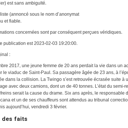
rier) est sans ambiguïté.
aliste (annoncé sous le nom d’anonymat
u et fiable.
mations concernées sont par conséquent perçues véridiques.
e publication est 2023-02-03 19:20:00.
inal :
bre 2017, une jeune femme de 20 ans perdait la vie dans un ac
ur le viaduc de Saint-Paul. Sa passagère âgée de 23 ans, à l’ép
ée dans la collision. La Twingo s’est retrouvée écrasée suite à 
age avec deux camions, dont un de 40 tonnes. L’état du semi-
 freins serait la cause du drame. Six ans après, le responsable d
ncana et un de ses chauffeurs sont attendus au tribunal correcti
is aujourd’hui, vendredi 3 février.
 des faits