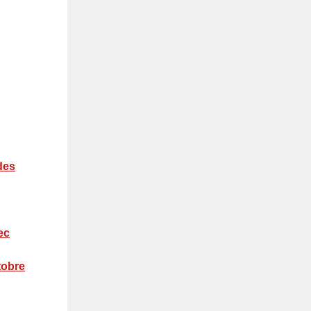
des
ec
tobre