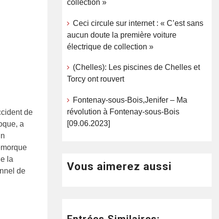
collection »
Ceci circule sur internet : « C’est sans
aucun doute la première voiture
électrique de collection »
(Chelles): Les piscines de Chelles et
Torcy ont rouvert
Fontenay-sous-Bois,Jenifer – Ma
révolution à Fontenay-sous-Bois
cident de
[09.06.2023]
oque, a
un
remorque
e la
Vous aimerez aussi
onnel de
Entrées Similaires: