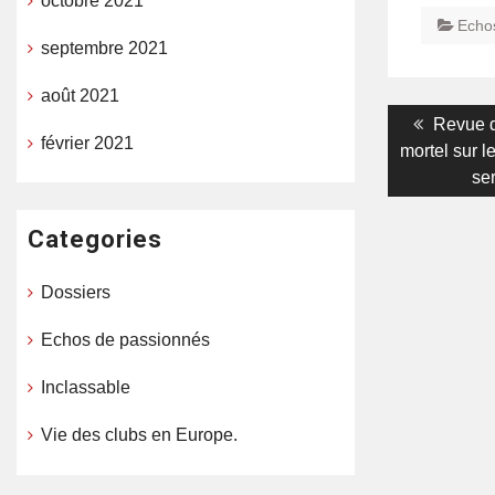
octobre 2021
Echo
septembre 2021
août 2021
Navigati
Previou
Revue d
février 2021
post:
mortel sur l
de
ser
l’article
Categories
Dossiers
Echos de passionnés
Inclassable
Vie des clubs en Europe.