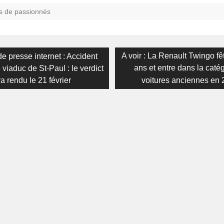
s de passionnés
on
s
Next
A voir : La Renault Twingo fê
e presse internet : Accident
post:
ans et entre dans la caté
e viaduc de St-Paul : le verdict
a rendu le 21 février
voitures anciennes en