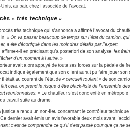
-Unis, au pair, chez l’associée de l’avocat.
ocès «
très technique »
procès très technique qui s’annonce a affirmé l’avocat du chauff
din.
« On va passer beaucoup de temps sur l’état du camion, qui 
ner, a été décortiqué dans les moindres détails par l’expert
,
affirme-t-il en précisant qu’a posteriori de son analyse,
les frei
lâcher d’un moment à l’autre. »
orteur avait alors appuyé de toute ses forces sur la pédale de fr
vocat indique également que son client aurait pu faire jouer son 
ar il était au courant de l’état de
« cercueil roulant »
de son cami
 fait cela, on prend le risque d’être black-listé de l’ensemble de
ort réunionnaises. »
Le chauffeur s’est donc exilé en métropole
 du travail suite au drame.
la justice a rendu un non-lieu concernant le contrôleur technique
 Ce dernier avait émis un avis favorable deux mois avant l’acci
rtant c’est de comprendre ce qu’il s’est passé pour que ça ne s