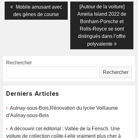
Navigation
Previous
Next
[Autour de la voiture]
Mobile amusant avec
post:
post:
de
Amelia Island 2022 de
des gènes de course
Bonham-Porsche et
l’article
Rolls-Royce se sont
distingués dans l’offre
polyvalente
Rechercher
Rechercher
Derniers Articles
Aulnay-sous-Bois,Rénovation du lycée Voillaume
d’Aulnay-sous-Bois
A découvrir cet éditorial : Vallée de la Fensch. Une
voiture de collection coûte-t-elle vraiment plus cher à