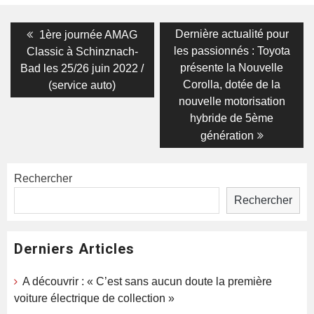
Navigation
Previous
Next
Dernière actualité pour
1ère journée AMAG
post:
post:
de
les passionnés : Toyota
Classic à Schinznach-
présente la Nouvelle
Bad les 25/26 juin 2022 /
l’article
Corolla, dotée de la
(service auto)
nouvelle motorisation
hybride de 5ème
génération
Rechercher
Rechercher
Derniers Articles
A découvrir : « C’est sans aucun doute la première
voiture électrique de collection »