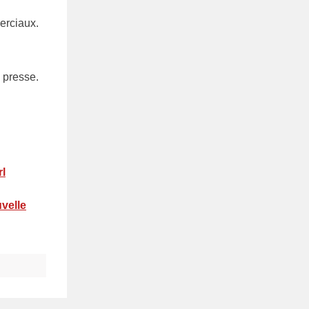
merciaux.
presse.
rl
velle