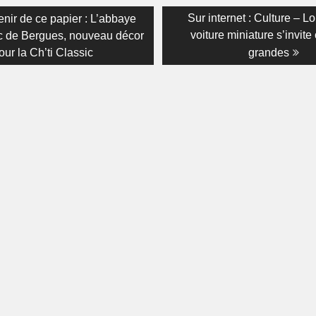
on
s
Next
Sur internet : Culture – L
enir de ce papier : L’abbaye
post:
voiture miniature s’invite
c de Bergues, nouveau décor
our la Ch’ti Classic
grandes