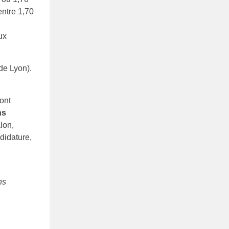
ntre 1,70
e
ux
de Lyon).
ont
ns
alon,
ndidature,
ns