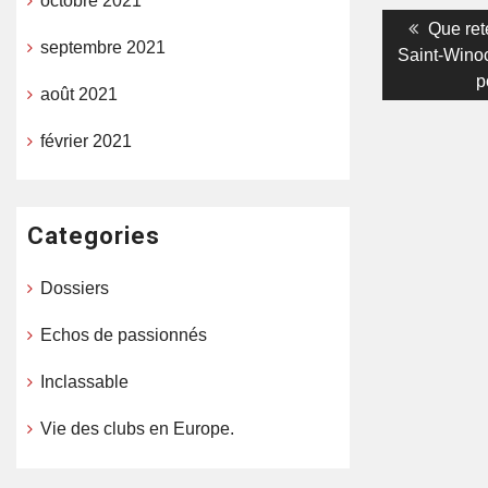
octobre 2021
Navigati
Previou
Que ret
septembre 2021
post:
Saint-Wino
de
p
août 2021
l’article
février 2021
Categories
Dossiers
Echos de passionnés
Inclassable
Vie des clubs en Europe.