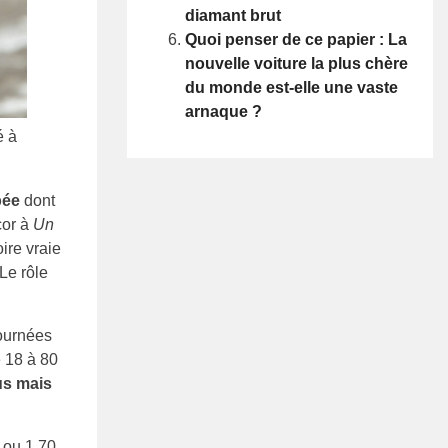
diamant brut
Quoi penser de ce papier : La
nouvelle voiture la plus chère
du monde est-elle une vaste
arnaque ?
é à
pée
dont
cor à
Un
ire vraie
 Le rôle
tournées
 18 à 80
s mais
 ou 1,70