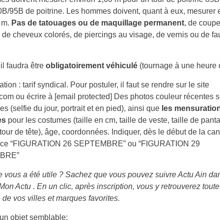
B/95B de poitrine. Les hommes doivent, quant à eux, mesurer e
0 m.
Pas de tatouages ou de maquillage permanent
, de coup
de cheveux colorés, de piercings au visage, de vernis ou de fa
il faudra être
obligatoirement véhiculé
(tournage à une heure 
on : tarif syndical. Pour postuler, il faut se rendre sur le site
.com ou écrire à [email protected] Des photos couleur récentes s
 (selfie du jour, portrait et en pied), ainsi que
les mensuratio
es
pour les costumes (taille en cm, taille de veste, taille de pant
 tour de tête), âge, coordonnées. Indiquer, dès le début de la ca
rence “FIGURATION 26 SEPTEMBRE” ou “FIGURATION 29
BRE”
le vous a été utile ? Sachez que vous pouvez suivre Actu Ain da
Mon Actu . En un clic, après inscription, vous y retrouverez toute
é de vos villes et marques favorites.
r un objet semblable: