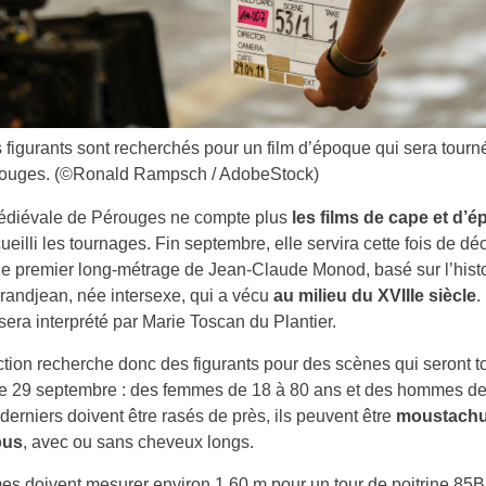
 figurants sont recherchés pour un film d’époque qui sera tourn
ouges.
(©Ronald Rampsch / AdobeStock)
médiévale de Pérouges ne compte plus
les films de cape et d’é
cueilli les tournages. Fin septembre, elle servira cette fois de dé
 le premier long-métrage de Jean-Claude Monod, basé sur l’histo
andjean, née intersexe, qui a vécu
au milieu du XVIIIe siècle
.
 sera interprété par Marie Toscan du Plantier.
tion recherche donc des figurants pour des scènes qui seront 
le 29 septembre : des femmes de 18 à 80 ans et des hommes de
derniers doivent être rasés de près, ils peuvent être
moustachu
bus
, avec ou sans cheveux longs.
s doivent mesurer environ 1,60 m pour un tour de poitrine 85B