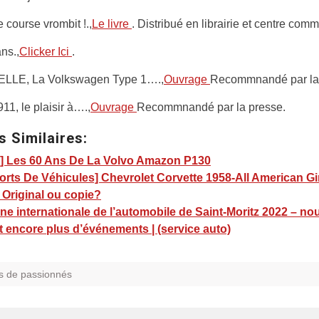
e course vrombit !.,
Le livre
. Distribué en librairie et centre com
ans.,
Clicker Ici
.
LLE, La Volkswagen Type 1….,
Ouvrage
Recommnandé par la 
11, le plaisir à….,
Ouvrage
Recommnandé par la presse.
s Similaires:
] Les 60 Ans De La Volvo Amazon P130
rts De Véhicules] Chevrolet Corvette 1958-All American Gi
 Original ou copie?
e internationale de l’automobile de Saint-Moritz 2022 – nou
t encore plus d’événements | (service auto)
s de passionnés