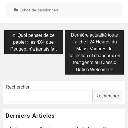
Echos de passionnés
Navigation
Previous
Next
Dernière actualité toute
Quoi penser de ce
post:
post:
de
fraiche : 24 Heures du
papier : les 4X4 que
Mans. Voitures de
Peugeot n’a jamais fait
l’article
collection et chapeaux en
tout genre au Classic
British Welcome
Rechercher
Rechercher
Derniers Articles