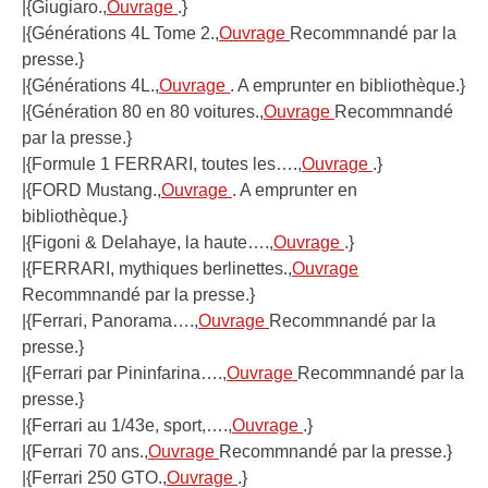
|{Giugiaro.,
Ouvrage
.}
|{Générations 4L Tome 2.,
Ouvrage
Recommnandé par la
presse.}
|{Générations 4L.,
Ouvrage
. A emprunter en bibliothèque.}
|{Génération 80 en 80 voitures.,
Ouvrage
Recommnandé
par la presse.}
|{Formule 1 FERRARI, toutes les….,
Ouvrage
.}
|{FORD Mustang.,
Ouvrage
. A emprunter en
bibliothèque.}
|{Figoni & Delahaye, la haute….,
Ouvrage
.}
|{FERRARI, mythiques berlinettes.,
Ouvrage
Recommnandé par la presse.}
|{Ferrari, Panorama….,
Ouvrage
Recommnandé par la
presse.}
|{Ferrari par Pininfarina….,
Ouvrage
Recommnandé par la
presse.}
|{Ferrari au 1/43e, sport,….,
Ouvrage
.}
|{Ferrari 70 ans.,
Ouvrage
Recommnandé par la presse.}
|{Ferrari 250 GTO.,
Ouvrage
.}