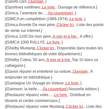
|{Sports cars.,
Ouvrage
.}
|{Sportives extrêmes.,
Le livre
. Ouvrage de référence.}
|{Simca, l’aventure de….,
(la couverture)
.}
|{SIMCA en compétition (1969-1974).,
Le livre
.}
|{Simca Aronde De mon père.,
Clicker Ici
. Liste des points
de vente sur internet.}
|{Simca 1100 De mon père.,
A voir et à lire.
. A offrir.}
|{SIMCA 1000 RALLYE.,
Le livre
.}
|{Shelby Mustang.,
Clicker Ici
. Disponible dans toutes les
bonnes bibliothèques de votre département.}
|{Shelby Cobra, 50 ans.,
A voir et à lire.
Top 10 dans sa
cathégorie.}
|{Savoir réparer et entretenir sa voiture.,
Ouvrage
. A
emprunter en bibliothèque.}
|{Sardaigne Un Voyage en Voiture.,
Le livre
.}
|{Salmson, la belle….,
(la couverture)
Nouvelle édition.}
|{Restaurez réparez votre….,
Le livre
. Distribué en
librairie et centre commerciaux.}
|{Restaurez réparez votre Mustang.,
Clicker Ici
. Liste des