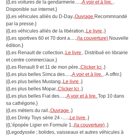
|{Les voitures de la gendarmerie….,
A voir et à lire.
.
Disponible sur internet.}
|{Les véhicules alliés du D-Day.,
Ouvrage
Recommnandé
par la presse.}
|{Les véhicules alliés de la libération.,
Le livre
.}
|{Les sportives 60 et 70 dont a….,
(la couverture)
Nouvelle
édition.}
|{Les Renault de collection.,
Le livre
. Distribué en librairie
et centre commerciaux.}
|{Les Renault 9 et 11 de mon père.,
Clicker Ici
.}
|{Les plus belles Simca des….,
A voir et à lire.
. A offrir.}
|{Les plus belles Mustang.,
Le livre
.}
|{Les plus belles Mopar.,
Clicker Ici
.}
|{Les plus belles Fiat des….,
A voir et à lire.
Top 10 dans
sa cathégorie.}
|{Les métiers du rail.,
Ouvrage
.}
|{Les Dinky Toys série 24 -….,
Le livre
.}
|{L’épopée Ligier en Formule 1.,
(la couverture)
.}
|{Legodyssée ; bolides, vaisseaux et autres véhicules à