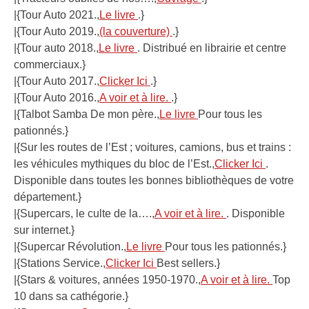
|{Tour Auto 2021.,
Le livre
.}
|{Tour Auto 2019.,
(la couverture)
.}
|{Tour auto 2018.,
Le livre
. Distribué en librairie et centre
commerciaux.}
|{Tour Auto 2017.,
Clicker Ici
.}
|{Tour Auto 2016.,
A voir et à lire.
.}
|{Talbot Samba De mon père.,
Le livre
Pour tous les
pationnés.}
|{Sur les routes de l’Est ; voitures, camions, bus et trains :
les véhicules mythiques du bloc de l’Est.,
Clicker Ici
.
Disponible dans toutes les bonnes bibliothèques de votre
département.}
|{Supercars, le culte de la….,
A voir et à lire.
. Disponible
sur internet.}
|{Supercar Révolution.,
Le livre
Pour tous les pationnés.}
|{Stations Service.,
Clicker Ici
Best sellers.}
|{Stars & voitures, années 1950-1970.,
A voir et à lire.
Top
10 dans sa cathégorie.}