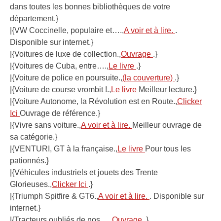
dans toutes les bonnes bibliothèques de votre
département.}
|{VW Coccinelle, populaire et….,
A voir et à lire.
.
Disponible sur internet.}
|{Voitures de luxe de collection.,
Ouvrage
.}
|{Voitures de Cuba, entre….,
Le livre
.}
|{Voiture de police en poursuite.,
(la couverture)
.}
|{Voiture de course vrombit !.,
Le livre
Meilleur lecture.}
|{Voiture Autonome, la Révolution est en Route.,
Clicker
Ici
Ouvrage de référence.}
|{Vivre sans voiture.,
A voir et à lire.
Meilleur ouvrage de
sa catégorie.}
|{VENTURI, GT à la française.,
Le livre
Pour tous les
pationnés.}
|{Véhicules industriels et jouets des Trente
Glorieuses.,
Clicker Ici
.}
|{Triumph Spitfire & GT6.,
A voir et à lire.
. Disponible sur
internet.}
|{Tracteurs oubliés de nos….,
Ouvrage
.}