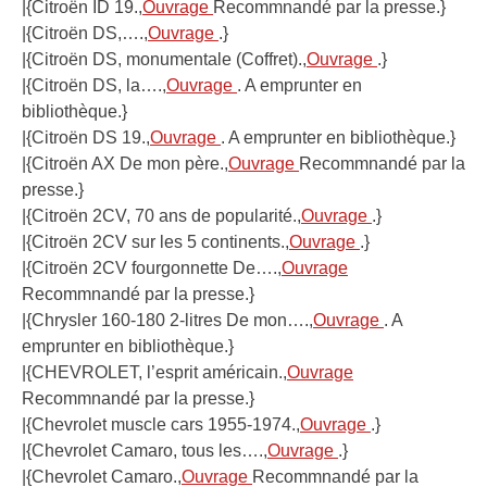
|{Citroën ID 19.,
Ouvrage
Recommnandé par la presse.}
|{Citroën DS,….,
Ouvrage
.}
|{Citroën DS, monumentale (Coffret).,
Ouvrage
.}
|{Citroën DS, la….,
Ouvrage
. A emprunter en
bibliothèque.}
|{Citroën DS 19.,
Ouvrage
. A emprunter en bibliothèque.}
|{Citroën AX De mon père.,
Ouvrage
Recommnandé par la
presse.}
|{Citroën 2CV, 70 ans de popularité.,
Ouvrage
.}
|{Citroën 2CV sur les 5 continents.,
Ouvrage
.}
|{Citroën 2CV fourgonnette De….,
Ouvrage
Recommnandé par la presse.}
|{Chrysler 160-180 2-litres De mon….,
Ouvrage
. A
emprunter en bibliothèque.}
|{CHEVROLET, l’esprit américain.,
Ouvrage
Recommnandé par la presse.}
|{Chevrolet muscle cars 1955-1974.,
Ouvrage
.}
|{Chevrolet Camaro, tous les….,
Ouvrage
.}
|{Chevrolet Camaro.,
Ouvrage
Recommnandé par la