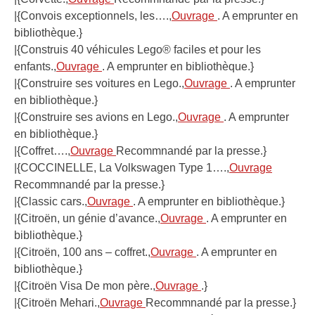
|{Convois exceptionnels, les….,
Ouvrage
. A emprunter en
bibliothèque.}
|{Construis 40 véhicules Lego® faciles et pour les
enfants.,
Ouvrage
. A emprunter en bibliothèque.}
|{Construire ses voitures en Lego.,
Ouvrage
. A emprunter
en bibliothèque.}
|{Construire ses avions en Lego.,
Ouvrage
. A emprunter
en bibliothèque.}
|{Coffret….,
Ouvrage
Recommnandé par la presse.}
|{COCCINELLE, La Volkswagen Type 1….,
Ouvrage
Recommnandé par la presse.}
|{Classic cars.,
Ouvrage
. A emprunter en bibliothèque.}
|{Citroën, un génie d’avance.,
Ouvrage
. A emprunter en
bibliothèque.}
|{Citroën, 100 ans – coffret.,
Ouvrage
. A emprunter en
bibliothèque.}
|{Citroën Visa De mon père.,
Ouvrage
.}
|{Citroën Mehari.,
Ouvrage
Recommnandé par la presse.}