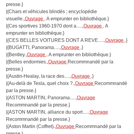
presse.}
|{Chars et véhicules blindés ; encyclopédie
visuelle.,
Ouvrage
. A emprunter en bibliothèque.}
|{Ces sportives 1960-1970 dont a….,
Ouvrage
. A
emprunter en bibliothèque.}
|{CES BELLES VOITURES DONT A REVE….,
Ouvrage
.}
|{BUGATTI, Panorama….,
Ouvrage
.}
|{Bentley.,
Ouvrage
. A emprunter en bibliothèque.}
|{Belles endormies.,
Ouvrage
Recommnandé par la
presse.}
|{Austin-Healay, la race des….,
Ouvrage
.}
|{Au-delà de Tesla, quel choix ?.,
Ouvrage
Recommnandé
par la presse.}
|{ASTON MARTIN, Panorama….,
Ouvrage
Recommnandé par la presse.}
|{ASTON MARTIN, alliance du sport….,
Ouvrage
Recommnandé par la presse.}
|{Aston Martin (Coffret).,
Ouvrage
Recommnandé par la
presse.}