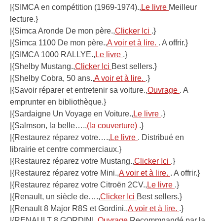
|{SIMCA en compétition (1969-1974).,
Le livre
Meilleur
lecture.}
|{Simca Aronde De mon père.,
Clicker Ici
.}
|{Simca 1100 De mon père.,
A voir et à lire.
. A offrir.}
|{SIMCA 1000 RALLYE.,
Le livre
.}
|{Shelby Mustang.,
Clicker Ici
Best sellers.}
|{Shelby Cobra, 50 ans.,
A voir et à lire.
.}
|{Savoir réparer et entretenir sa voiture.,
Ouvrage
. A
emprunter en bibliothèque.}
|{Sardaigne Un Voyage en Voiture.,
Le livre
.}
|{Salmson, la belle….,
(la couverture)
.}
|{Restaurez réparez votre….,
Le livre
. Distribué en
librairie et centre commerciaux.}
|{Restaurez réparez votre Mustang.,
Clicker Ici
.}
|{Restaurez réparez votre Mini.,
A voir et à lire.
. A offrir.}
|{Restaurez réparez votre Citroën 2CV.,
Le livre
.}
|{Renault, un siècle de….,
Clicker Ici
Best sellers.}
|{Renault 8 Major R8S et Gordini.,
A voir et à lire.
.}
|{RENAULT 8 GORDINI.,
Ouvrage
Recommnandé par la