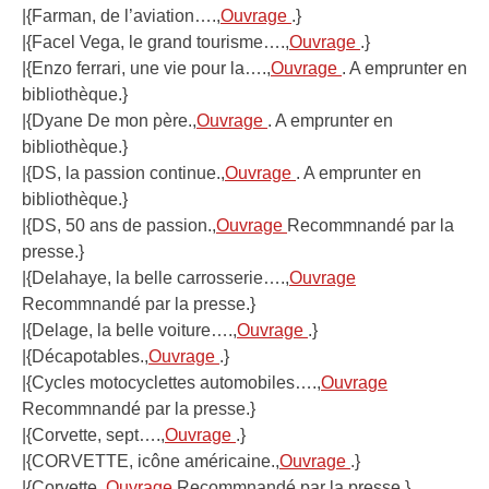
|{Farman, de l’aviation….,
Ouvrage
.}
|{Facel Vega, le grand tourisme….,
Ouvrage
.}
|{Enzo ferrari, une vie pour la….,
Ouvrage
. A emprunter en
bibliothèque.}
|{Dyane De mon père.,
Ouvrage
. A emprunter en
bibliothèque.}
|{DS, la passion continue.,
Ouvrage
. A emprunter en
bibliothèque.}
|{DS, 50 ans de passion.,
Ouvrage
Recommnandé par la
presse.}
|{Delahaye, la belle carrosserie….,
Ouvrage
Recommnandé par la presse.}
|{Delage, la belle voiture….,
Ouvrage
.}
|{Décapotables.,
Ouvrage
.}
|{Cycles motocyclettes automobiles….,
Ouvrage
Recommnandé par la presse.}
|{Corvette, sept….,
Ouvrage
.}
|{CORVETTE, icône américaine.,
Ouvrage
.}
|{Corvette.,
Ouvrage
Recommnandé par la presse.}