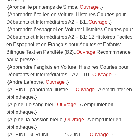
|{Aronde, le printemps de Simca.,
Ouvrage
.}
|{Apprendre l’italien en Voiture: Histoires Courtes pour
Débutants et Intermédiaires A2 – B1.,
Ouvrage
.}
|{Apprendre l’espagnol en Voiture: Histoires Courtes pour
Débutants et Intermédiaires A2 – B1: 12 Histoires Faciles
en Espagnol et en Français pour Adultes et Enfants:
Bilingue Text en Parallèle (B2).,
Ouvrage
Recommnandé
par la presse.}
|{Apprendre l’anglais en Voiture: Histoires Courtes pour
Débutants et Intermédiaires – A2 – B1.,
Ouvrage
.}
|{André Lefebvre.,
Ouvrage
.}
|{ALPINE, panorama illustré….,
Ouvrage
. A emprunter en
bibliothèque.}
|{Alpine, Le sang bleu.,
Ouvrage
. A emprunter en
bibliothèque.}
|{Alpine, la passion bleue.,
Ouvrage
. A emprunter en
bibliothèque.}
|{ALPINE BERLINETTE, L’ICONE….,
Ouvrage
.}