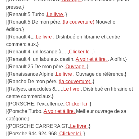
presse.}
|{Renault 5 Turbo.,
Le livre
.}
|{Renault 5 De mon père.,
(la couverture)
Nouvelle
édition.}
|{Renault 4L.,
Le livre
. Distribué en librairie et centre
commerciaux.}
|{Renault 4, un losange à….,
Clicker Ici
.}
|{Renault 4, un fabuleux destin.,
A voir et à lire.
. A offrir.}
|{Renault 25 De mon père.,
Ouvrage
.}
|{Renaissance Alpine.,
Le livre
. Ouvrage de référence.}
|{Rancho De mon père.,
(la couverture)
.}
|{Rallyes, anecdotes &….,
Le livre
. Distribué en librairie et
centre commerciaux.}
|{PORSCHE, l’excellence.,
Clicker Ici
.}
|{Porsche Turbo.,
A voir et à lire.
Meilleur ouvrage de sa
catégorie.}
|{PORSCHE CARRERA GT.,
Le livre
.}
|{Porsche 944-924-968.,
Clicker Ici
.}