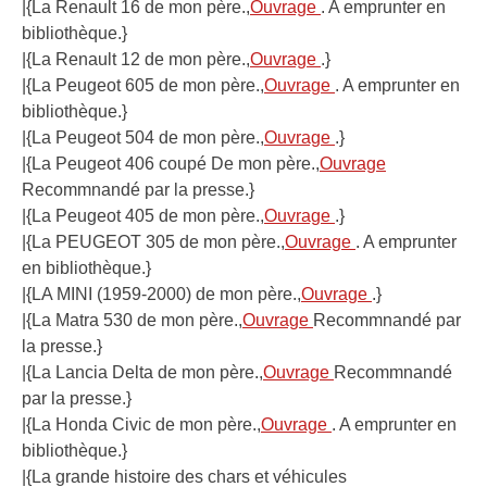
|{La Renault 16 de mon père.,
Ouvrage
. A emprunter en
bibliothèque.}
|{La Renault 12 de mon père.,
Ouvrage
.}
|{La Peugeot 605 de mon père.,
Ouvrage
. A emprunter en
bibliothèque.}
|{La Peugeot 504 de mon père.,
Ouvrage
.}
|{La Peugeot 406 coupé De mon père.,
Ouvrage
Recommnandé par la presse.}
|{La Peugeot 405 de mon père.,
Ouvrage
.}
|{La PEUGEOT 305 de mon père.,
Ouvrage
. A emprunter
en bibliothèque.}
|{LA MINI (1959-2000) de mon père.,
Ouvrage
.}
|{La Matra 530 de mon père.,
Ouvrage
Recommnandé par
la presse.}
|{La Lancia Delta de mon père.,
Ouvrage
Recommnandé
par la presse.}
|{La Honda Civic de mon père.,
Ouvrage
. A emprunter en
bibliothèque.}
|{La grande histoire des chars et véhicules