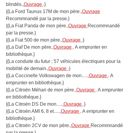
blindés.,
Ouvrage
.}
|{La Ford Taunus 17M de mon père.,
Ouvrage
Recommnandé par la presse.}
|{La Fiat Panda de mon père.,
Ouvrage
Recommnandé
par la presse.}
|{La Fiat 500 de mon père.,
Ouvrage
.}
|{La Daf De mon père.,
Ouvrage
. A emprunter en
bibliothèque.}
|{La conduite du futur ; 57 véhicules électriques pour la
mobilité de demain.,
Ouvrage
.}
|{La Coccinelle Volkswagen de mon….,
Ouvrage
. A
emprunter en bibliothèque.}
|{La Citroën Méhari de mon père.,
Ouvrage
. A emprunter
en bibliothèque.}
|{La Citroën DS De mon….,
Ouvrage
.}
|{La Citroën AMI 6, 8 et….,
Ouvrage
. A emprunter en
bibliothèque.}
|{La Citroën 2CV de mon père.,
Ouvrage
Recommnandé
par la presse.}