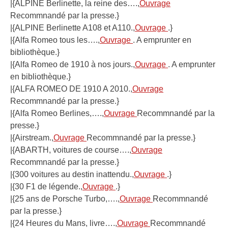
|{ALPINE Berlinette, la reine des….,
Ouvrage
Recommnandé par la presse.}
|{ALPINE Berlinette A108 et A110.,
Ouvrage
.}
|{Alfa Romeo tous les….,
Ouvrage
. A emprunter en
bibliothèque.}
|{Alfa Romeo de 1910 à nos jours.,
Ouvrage
. A emprunter
en bibliothèque.}
|{ALFA ROMEO DE 1910 A 2010.,
Ouvrage
Recommnandé par la presse.}
|{Alfa Romeo Berlines,….,
Ouvrage
Recommnandé par la
presse.}
|{Airstream.,
Ouvrage
Recommnandé par la presse.}
|{ABARTH, voitures de course….,
Ouvrage
Recommnandé par la presse.}
|{300 voitures au destin inattendu.,
Ouvrage
.}
|{30 F1 de légende.,
Ouvrage
.}
|{25 ans de Porsche Turbo,….,
Ouvrage
Recommnandé
par la presse.}
|{24 Heures du Mans, livre….,
Ouvrage
Recommnandé