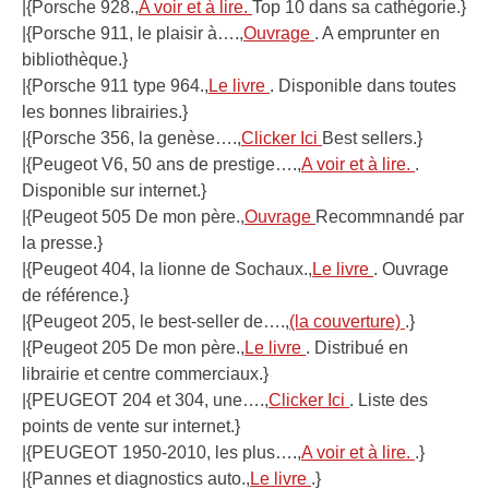
|{Porsche 928.,
A voir et à lire.
Top 10 dans sa cathégorie.}
|{Porsche 911, le plaisir à….,
Ouvrage
. A emprunter en
bibliothèque.}
|{Porsche 911 type 964.,
Le livre
. Disponible dans toutes
les bonnes librairies.}
|{Porsche 356, la genèse….,
Clicker Ici
Best sellers.}
|{Peugeot V6, 50 ans de prestige….,
A voir et à lire.
.
Disponible sur internet.}
|{Peugeot 505 De mon père.,
Ouvrage
Recommnandé par
la presse.}
|{Peugeot 404, la lionne de Sochaux.,
Le livre
. Ouvrage
de référence.}
|{Peugeot 205, le best-seller de….,
(la couverture)
.}
|{Peugeot 205 De mon père.,
Le livre
. Distribué en
librairie et centre commerciaux.}
|{PEUGEOT 204 et 304, une….,
Clicker Ici
. Liste des
points de vente sur internet.}
|{PEUGEOT 1950-2010, les plus….,
A voir et à lire.
.}
|{Pannes et diagnostics auto.,
Le livre
.}