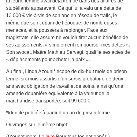
la jeune femme avait déjà trempé dans des affaires de
stupéfiants auparavant. Ce qui lui a valu une dette de
13 000 € vis-à-vis de son ancien réseau de trafic, le
même que son copain de l’époque, de nombreuses
menaces, et la poussera à replonger. Face aux
magistrats, elle assure ne vouloir tirer aucun bénéfice de
ses agissements, « simplement rembourser mes dettes ».
Son avocat, Maître Mathieu Servagi, qualifie ses actes de
« déplacements pour acheter la paix ».
Au final, Linda Azouni* écope de dix-huit mois de prison
ferme, six mois assortis d’un sursis probatoire de deux
ans avec obligation de travail et de soins, ainsi qu’une
amende douanière équivalente à la valeur de la
marchandise transportée, soit 99 600 €.
*Identité publiée à partir d’un an de prison ferme.
Ouvrages sur le même objet:
{{Youngtimers.,
Le livre
Pour tous les pationnés.}