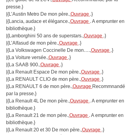
presse.}
|{L’Austin Metro De mon père.,
Ouvrage
.}
|{Lancia, audace et élégance.,
Ouvrage
. A emprunter en
bibliothèque.}
|{Lamborghini 50 ans de superstars.,
Ouvrage
.}
|{L’Alfasud de mon père.,
Ouvrage
.}
|{La Volkswagen Coccinelle De mon….,
Ouvrage
.}
|{La Voiture versée.,
Ouvrage
.}
|{La SAAB 900.,
Ouvrage
.}
|{La Renault Espace De mon père.,
Ouvrage
.}
|{La RENAULT CLIO de mon père.,
Ouvrage
.}
|{La RENAULT 6 de mon père.,
Ouvrage
Recommnandé
par la presse.}
|{La Renault 4L De mon père.,
Ouvrage
. A emprunter en
bibliothèque.}
|{La Renault 21 de mon père.,
Ouvrage
. A emprunter en
bibliothèque.}
|{La Renault 20 et 30 De mon père.,
Ouvrage
.}