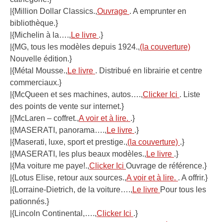
|{Million Dollar Classics.,
Ouvrage
. A emprunter en
bibliothèque.}
|{Michelin à la….,
Le livre
.}
|{MG, tous les modèles depuis 1924.,
(la couverture)
Nouvelle édition.}
|{Métal Mousse.,
Le livre
. Distribué en librairie et centre
commerciaux.}
|{McQueen et ses machines, autos….,
Clicker Ici
. Liste
des points de vente sur internet.}
|{McLaren – coffret.,
A voir et à lire.
.}
|{MASERATI, panorama….,
Le livre
.}
|{Maserati, luxe, sport et prestige.,
(la couverture)
.}
|{MASERATI, les plus beaux modèles.,
Le livre
.}
|{Ma voiture me paye!.,
Clicker Ici
Ouvrage de référence.}
|{Lotus Elise, retour aux sources.,
A voir et à lire.
. A offrir.}
|{Lorraine-Dietrich, de la voiture….,
Le livre
Pour tous les
pationnés.}
|{Lincoln Continental,….,
Clicker Ici
.}