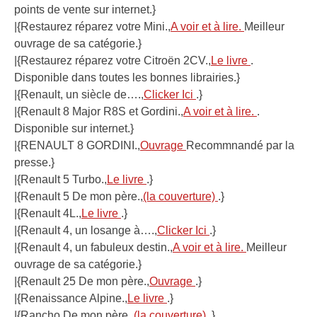
points de vente sur internet.}
|{Restaurez réparez votre Mini.,
A voir et à lire.
Meilleur
ouvrage de sa catégorie.}
|{Restaurez réparez votre Citroën 2CV.,
Le livre
.
Disponible dans toutes les bonnes librairies.}
|{Renault, un siècle de….,
Clicker Ici
.}
|{Renault 8 Major R8S et Gordini.,
A voir et à lire.
.
Disponible sur internet.}
|{RENAULT 8 GORDINI.,
Ouvrage
Recommnandé par la
presse.}
|{Renault 5 Turbo.,
Le livre
.}
|{Renault 5 De mon père.,
(la couverture)
.}
|{Renault 4L.,
Le livre
.}
|{Renault 4, un losange à….,
Clicker Ici
.}
|{Renault 4, un fabuleux destin.,
A voir et à lire.
Meilleur
ouvrage de sa catégorie.}
|{Renault 25 De mon père.,
Ouvrage
.}
|{Renaissance Alpine.,
Le livre
.}
|{Rancho De mon père.,
(la couverture)
.}