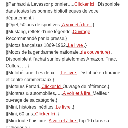
|{Panhard & Levassor pionnier….,
Clicker Ici
. Disponible
dans toutes les bonnes bibliothèques de votre
département.}
|{Opel, 50 ans de sportives.,
A voir et à lire.
.}
|{Mustang, reflets d’une légende.,
Ouvrage
Recommnandé par la presse.}
|{Motos françaises 1869-1962.,
Le livre
.}
|{Motos de la gendarmerie nationale.,
(la couverture)
.
Disponible à l’achat sur les plateformes Amazon, Fnac,
Cultura ….}
|{Motobécane, Les deux….,
Le livre
. Distribué en librairie
et centre commerciaux.}
|{Moteurs Ferrari.,
Clicker Ici
Ouvrage de référence.}
|{Montres & automobiles,….,
A voir et à lire.
Meilleur
ouvrage de sa catégorie.}
|{Mini, histoires inédites.,
Le livre
.}
|{Mini, 60 ans.,
Clicker Ici
.}
|{Mini toute l’histoire.,
A voir et à lire.
Top 10 dans sa
cathégorie.}