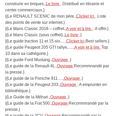
construire en briques.,
Le livre
. Distribué en librairie et
centre commerciaux.}
|{Le RENAULT SCENIC de mon père.,
Clicker Ici
. Liste
des points de vente sur internet.}
|{Le Mans Classic 2018 – coffret.,
A voir et à lire.
. A offrir.}
|{Le Mans Classic (sous coffret).,
Le livre
.}
|{Le guide traction 11 et 15-six….,
Clicker Ici
Best sellers.}
|{Le guide Peugeot 205 GTI rallye,….,
A voir et à lire.
Top
10 dans sa cathégorie.}
|{Le guide Ford Mustang.,
Ouvrage
.}
|{Le guide de la Renault 4L.,
Ouvrage
Recommnandé par
la presse.}
|{Le guide de la Porsche 911….,
Ouvrage
.}
|{Le guide de la Peugeot 203.,
Ouvrage
. A emprunter en
bibliothèque.}
|{Le Guide de la Méhari.,
Ouvrage
.}
|{Le guide de la Fiat 500.,
Ouvrage
Recommnandé par la
presse.}
|{Le guide de la 2CV.,
Ouvrage
Recommnandé par la