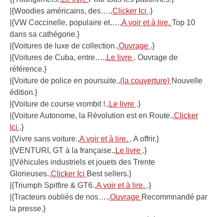
|{Woodies américains, des….,
Clicker Ici
.}
|{VW Coccinelle, populaire et….,
A voir et à lire.
Top 10
dans sa cathégorie.}
|{Voitures de luxe de collection.,
Ouvrage
.}
|{Voitures de Cuba, entre….,
Le livre
. Ouvrage de
référence.}
|{Voiture de police en poursuite.,
(la couverture)
Nouvelle
édition.}
|{Voiture de course vrombit !.,
Le livre
.}
|{Voiture Autonome, la Révolution est en Route.,
Clicker
Ici
.}
|{Vivre sans voiture.,
A voir et à lire.
. A offrir.}
|{VENTURI, GT à la française.,
Le livre
.}
|{Véhicules industriels et jouets des Trente
Glorieuses.,
Clicker Ici
Best sellers.}
|{Triumph Spitfire & GT6.,
A voir et à lire.
.}
|{Tracteurs oubliés de nos….,
Ouvrage
Recommnandé par
la presse.}