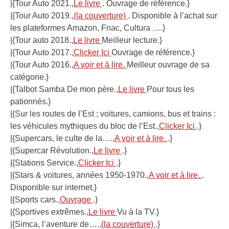
|{Tour Auto 2021.,
Le livre
. Ouvrage de référence.}
|{Tour Auto 2019.,
(la couverture)
. Disponible à l’achat sur
les plateformes Amazon, Fnac, Cultura ….}
|{Tour auto 2018.,
Le livre
Meilleur lecture.}
|{Tour Auto 2017.,
Clicker Ici
Ouvrage de référence.}
|{Tour Auto 2016.,
A voir et à lire.
Meilleur ouvrage de sa
catégorie.}
|{Talbot Samba De mon père.,
Le livre
Pour tous les
pationnés.}
|{Sur les routes de l’Est ; voitures, camions, bus et trains :
les véhicules mythiques du bloc de l’Est.,
Clicker Ici
.}
|{Supercars, le culte de la….,
A voir et à lire.
.}
|{Supercar Révolution.,
Le livre
.}
|{Stations Service.,
Clicker Ici
.}
|{Stars & voitures, années 1950-1970.,
A voir et à lire.
.
Disponible sur internet.}
|{Sports cars.,
Ouvrage
.}
|{Sportives extrêmes.,
Le livre
Vu à la TV.}
|{Simca, l’aventure de….,
(la couverture)
.}