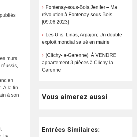
Fontenay-sous-Bois,Jenifer – Ma
révolution à Fontenay-sous-Bois
 publiés
[09.06.2023]
Les Ulis, Linas, Arpajon; Un double
exploit mondial salué en mairie
(Clichy-la-Garenne): À VENDRE
 Ses murs
appartement 3 pièces à Clichy-la-
 réussis,
Garenne
’ancien
 À la fin
ain à son
Vous aimerez aussi
Entrées Similaires:
t
« La