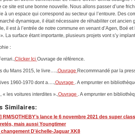
e ce site est une bonne nouvelle. Nous allons passer d’une fric
lle à un espace qui correspond au secteur qui l’entoure. Des c
arché dynamique, il était nécessaire de réhabiliter cet ancien
e, il est à l’entrée de notre commune en venant d’Agen, Boé et
». La surface étant importante, plusieurs projets vont s’y implant
phie :
errari.,
Clicker Ici
Ouvrage de référence.
 du Mans 2015, le livre….,
Ouvrage
Recommnandé par la pres
tives 1960-1970 dont a….,
Ouvrage
. A emprunter en bibliothèqu
« les voitures interdites ».,
Ouvrage
. A emprunter en bibliothèq
s Similaires:
] RM/SOTHEBY’s lance le 6 novembre 2021 des super class
retés, mais aussi Youngtimer
] changement D’échelle-Jaguar XK8