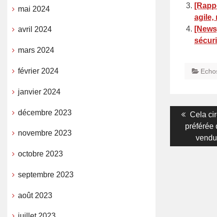
[Rappo
mai 2024
agile,
[News
avril 2024
sécur
mars 2024
février 2024
Echo
janvier 2024
Navigati
décembre 2023
Previou
Cela cir
post:
préférée 
de
novembre 2023
vendu
l’article
octobre 2023
septembre 2023
août 2023
juillet 2023