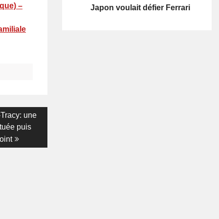
que) –
Japon voulait défier Ferrari
miliale
-Tracy: une
 tuée puis
oint