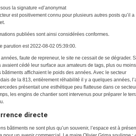
sous la signature «d’anonymat
acteur est positivement connu pour plusieurs autres posts qu’il a
et.
mations publiées sont ainsi considérées conformes.
e parution est 2022-08-02 05:39:00.
s années, faute de repreneur, le site ne cessait de se dégrader.
s avaient cédé leur surface aux amateurs de tags, plus ou moins
 bâtiments affichaient le poids des années. Avec le secteur
dais de la 813, entièrement réhabilité il y a quelques années, l
rcedes présentait une esthétique peu flatteuse dans ce secteur.
mps, les engins de chantier sont intervenus pour préparer le terr
u.
rrence directe
ns bâtiments ne sont plus qu’un souvenir, l’espace est à présen
e pour un avenir commercial. Le maire Olivier Grima souligne : 