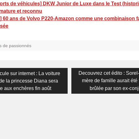
rts de véhicules] DKW Junior de Luxe dans le Test (histori
 mature et reconnu
] 60 ans de Volvo P220-Amazon comme une combinaison fa
isée
s de passionnés
on
s
Next
Decouvrez cet édito : Sorel
cule sur internet : La voiture
post:
mère de famille aurait été
de la princesse Diana sera
e aux enchères fin août
brûlée par son ex-conj