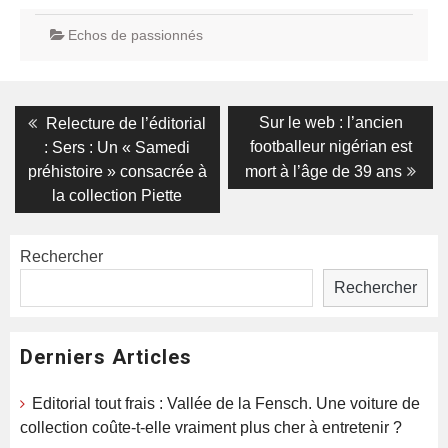
Echos de passionnés
Navigation
Previous
Next
Sur le web : l’ancien
Relecture de l’éditorial
post:
post:
de
footballeur nigérian est
: Sers : Un « Samedi
préhistoire » consacrée à
mort à l’âge de 39 ans
l’article
la collection Piette
Rechercher
Rechercher
Derniers Articles
Editorial tout frais : Vallée de la Fensch. Une voiture de
collection coûte-t-elle vraiment plus cher à entretenir ?