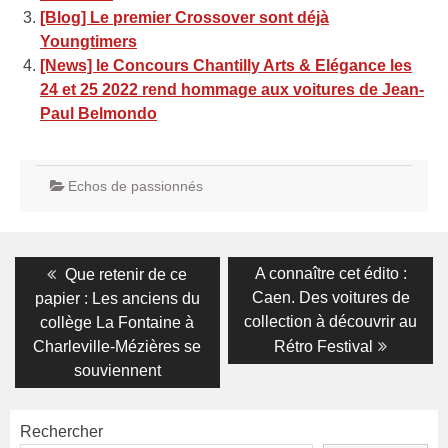
[Blog] Le premier Crossover sont déjà
Youngtimers
[News] le Concours Chantilly Arts & Elégance les
24 et 25 2022 rend hommage aux voitures de Jean-
Paul Belmondo
Echos de passionnés
Navigation
Previous
Next
A connaître cet édito :
Que retenir de ce
post:
post:
de
Caen. Des voitures de
papier : Les anciens du
collection à découvrir au
collège La Fontaine à
l’article
Charleville-Mézières se
Rétro Festival
souviennent
Rechercher