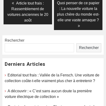
Navigation
Previous
Next
Quoi penser de ce papier
Article tout frais :
post:
post:
de
: La nouvelle voiture la
Rassemblement de
plus chère du monde est-
voitures anciennes le 20
l’article
elle une vaste arnaque ?
août
Rechercher
Rechercher
Derniers Articles
Editorial tout frais : Vallée de la Fensch. Une voiture de
collection coûte-t-elle vraiment plus cher à entretenir ?
A découvrir : « C’est sans aucun doute la première
voiture électrique de collection »