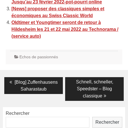
Jusqu’au 23 février 2022-pot-pourri online
[News] proposer des classiques simples et
économiques au Swiss Classic World
Oldtimer et Youngtimer seront de retour à
Hildesheim les 21 et 22 mai 2022 au Technorama /
(service auto)
Echos de passionnés
Navigation
Previous
Next
Schnell, schneller,
[Blog] Zuffenhausens
post:
post:
de
Speedster – Blog
Saharastaub
classique
l’article
Rechercher
Rechercher