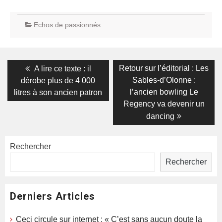
Echos de passionnés
Navigation
Previous
Next
Retour sur l’éditorial : Les
A lire ce texte : il
post:
post:
de
Sables-d’Olonne :
dérobe plus de 4 000
l’ancien bowling Le
litres à son ancien patron
l’article
Regency va devenir un
dancing
Rechercher
Rechercher
Derniers Articles
Ceci circule sur internet : « C’est sans aucun doute la