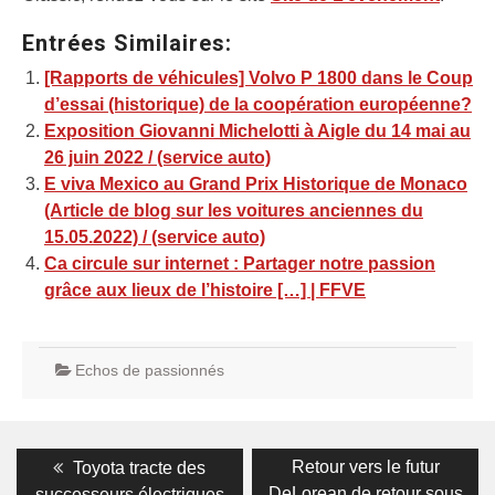
Entrées Similaires:
[Rapports de véhicules] Volvo P 1800 dans le Coup
d’essai (historique) de la coopération européenne?
Exposition Giovanni Michelotti à Aigle du 14 mai au
26 juin 2022 / (service auto)
E viva Mexico au Grand Prix Historique de Monaco
(Article de blog sur les voitures anciennes du
15.05.2022) / (service auto)
Ca circule sur internet : Partager notre passion
grâce aux lieux de l’histoire […] | FFVE
Echos de passionnés
Navigation
Previous
Next
Retour vers le futur
Toyota tracte des
post:
post:
DeLorean de retour sous
successeurs électriques