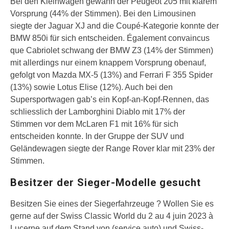
Bei den Kleinwagen gewann der Peugeot 205 mit klarem
Vorsprung (44% der Stimmen). Bei den Limousinen
siegte der Jaguar XJ and die Coupé-Kategorie konnte der
BMW 850i für sich entscheiden. Également convaincus
que Cabriolet schwang der BMW Z3 (14% der Stimmen)
mit allerdings nur einem knappem Vorsprung obenauf,
gefolgt von Mazda MX-5 (13%) and Ferrari F 355 Spider
(13%) sowie Lotus Elise (12%). Auch bei den
Supersportwagen gab’s ein Kopf-an-Kopf-Rennen, das
schliesslich der Lamborghini Diablo mit 17% der
Stimmen vor dem McLaren F1 mit 16% für sich
entscheiden konnte. In der Gruppe der SUV und
Geländewagen siegte der Range Rover klar mit 23% der
Stimmen.
Besitzer der Sieger-Modelle gesucht
Besitzen Sie eines der Siegerfahrzeuge ? Wollen Sie es
gerne auf der Swiss Classic World du 2 au 4 juin 2023 à
Lucerne auf dem Stand von (service auto) und Swiss-