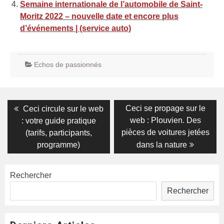
Semaine internationale de l’automobile de Saint-
Moritz 2022 – nouvelle date et encore plus
d’événements | (service auto)
Echos de passionnés
Navigation
Previous
Next
Ceci se propage sur le
Ceci circule sur le web
post:
post:
de
web : Plouvien. Des
: votre guide pratique
pièces de voitures jetées
(tarifs, participants,
l’article
programme)
dans la nature
Rechercher
Rechercher