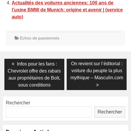
Actualités des voitures anciennes: 100 ans de
l’usine BMW de Munich: origine et avenir | (service
auto)
Echos de passionnés
Navigation
Previous
Next
On revient sur l’éditorial :
Infos pour les fans :
post:
post:
de
voiture du peuple la plus
Chevrolet offre des rabais
mythique – Masculin.com
aux propriétaires de Bolt,
l’article
sous conditions
Rechercher
Rechercher