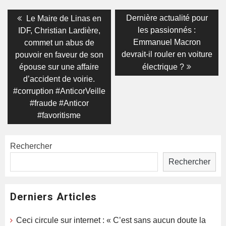
Navigation
Previous
Next
Dernière actualité pour
Le Maire de Linas en
post:
post:
de
les passionnés :
IDF, Christian Lardière,
Emmanuel Macron
commet un abus de
l’article
devrait-il rouler en voiture
pouvoir en faveur de son
épouse sur une affaire
électrique ?
d’accident de voirie.
#corruption #AnticorVeille
#fraude #Anticor
#favoritisme
Rechercher
Rechercher
Derniers Articles
Ceci circule sur internet : « C’est sans aucun doute la