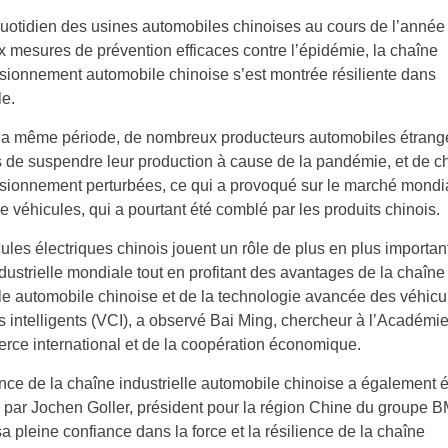
quotidien des usines automobiles chinoises au cours de l’année
 mesures de prévention efficaces contre l’épidémie, la chaîne
sionnement automobile chinoise s’est montrée résiliente dans
le.
la même période, de nombreux producteurs automobiles étrange
s de suspendre leur production à cause de la pandémie, et de c
sionnement perturbées, ce qui a provoqué sur le marché mondi
e véhicules, qui a pourtant été comblé par les produits chinois.
ules électriques chinois jouent un rôle de plus en plus importan
dustrielle mondiale tout en profitant des avantages de la chaîne
lle automobile chinoise et de la technologie avancée des véhicu
 intelligents (VCI), a observé Bai Ming, chercheur à l’Académi
ce international et de la coopération économique.
ence de la chaîne industrielle automobile chinoise a également é
par Jochen Goller, président pour la région Chine du groupe B
a pleine confiance dans la force et la résilience de la chaîne