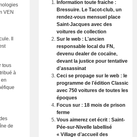
Information toute fraiche :
hnologies
Bressuire. Le Tacot-club, un
son VEN
rendez-vous mensuel place
Saint-Jacques avec des
voitures de collection
ule. Il
Sur le web : L’ancien
est
responsable local du FN,
devenu dealer de cocaïne,
devant la justice pour tentative
r tous
d’assassinat
tribué à
Ceci se propage sur le web : le
 en
programme de l’édition Classic
néfique
avec 750 voitures de toutes les
époques
Focus sur : 18 mois de prison
ferme
 des
Vous aimerez cet écrit : Saint-
aîne de
Pée-sur-Nivelle labellisé
« Village d’accueil des