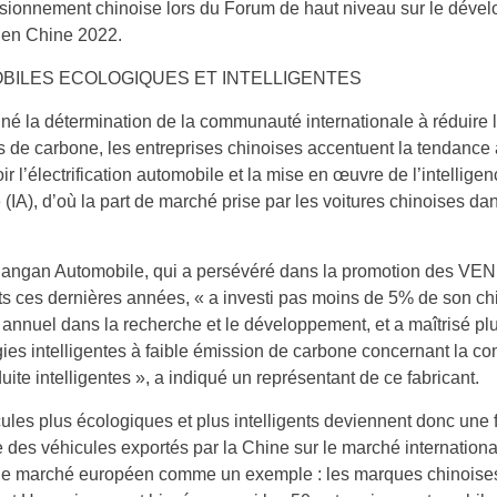
isionnement chinoise lors du Forum de haut niveau sur le déve
en Chine 2022.
BILES ECOLOGIQUES ET INTELLIGENTES
né la détermination de la communauté internationale à réduire 
 de carbone, les entreprises chinoises accentuent la tendance 
r l’électrification automobile et la mise en œuvre de l’intellige
le (IA), d’où la part de marché prise par les voitures chinoises da
angan Automobile, qui a persévéré dans la promotion des VEN
nts ces dernières années, « a investi pas moins de 5% de son chi
s annuel dans la recherche et le développement, et a maîtrisé pl
ies intelligentes à faible émission de carbone concernant la con
duite intelligentes », a indiqué un représentant de ce fabricant.
ules plus écologiques et plus intelligents deviennent donc une 
e des véhicules exportés par la Chine sur le marché internationa
le marché européen comme un exemple : les marques chinoises,