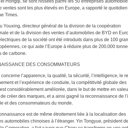
t Hongqi, se sont hissées parmi les 50 entreprises automobile
de ventes sont les plus élevés en Europe, a rapporté le quotidien
ue Times.
 Youxing, directeur général de la division de la coopération
onale et de la division des ventes d’automobiles de BYD en Euro
lectriques de la société ont été introduits dans plus de 100 gra
ropéennes, ce qui aide l’Europe à réduire plus de 200.000 tonn
s de carbone.
AISSANCE DES CONSOMMATEURS
concerne l’apparence, la qualité, la sécurité, l’intelligence, le 
nement et l’expérience de conduite, la compétitivité globale des
’est considérablement améliorée, dans le but de mettre en valeu
t de créer des marques, et a ainsi gagné la reconnaissance de l’
le et des consommateurs du monde.
onnaissance est de même étroitement liée à la localisation des
es automobiles chinoises à l’étranger. Yin Tongyue, président d
e Corporation, a fait savoir que Chery se transforme en une ent