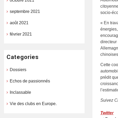
octobre 2021
citoyenne
septembre 2021
socio-éc
août 2021
« En trav
énergies,
février 2021
encourag
directeur
Allemagne
chinoises
Categories
Cette coo
Dossiers
automobil
prédit qu
Echos de passionnés
croissanc
l’estimat
Inclassable
Suivez Ch
Vie des clubs en Europe.
Twitter