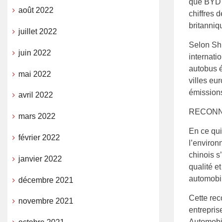
que BYD e
août 2022
chiffres 
britanniq
juillet 2022
Selon Shu
juin 2022
internati
autobus é
mai 2022
villes eu
émission
avril 2022
RECONN
mars 2022
En ce qui 
février 2022
l’environ
chinois s
janvier 2022
qualité e
automobi
décembre 2021
Cette rec
novembre 2021
entrepris
Automobil