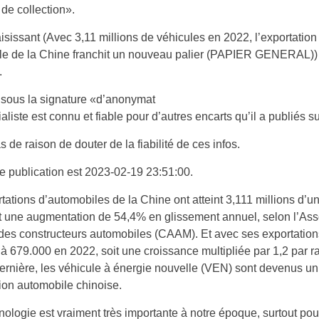
 de collection».
saisissant (Avec 3,11 millions de véhicules en 2022, l’exportation
le de la Chine franchit un nouveau palier (PAPIER GENERAL)) 
.
 sous la signature «d’anonymat
rialiste est connu et fiable pour d’autres encarts qu’il a publiés s
as de raison de douter de la fiabilité de ces infos.
e publication est 2023-02-19 23:51:00.
tations d’automobiles de la Chine ont atteint 3,111 millions d’un
t une augmentation de 54,4% en glissement annuel, selon l’Ass
des constructeurs automobiles (CAAM). Et avec ses exportation
 à 679.000 en 2022, soit une croissance multipliée par 1,2 par r
ernière, les véhicule à énergie nouvelle (VEN) sont devenus un 
tion automobile chinoise.
nologie est vraiment très importante à notre époque, surtout pou