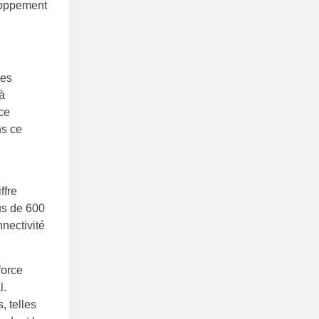
loppement
les
à
nce
ns ce
ffre
us de 600
nectivité
force
l.
 telles