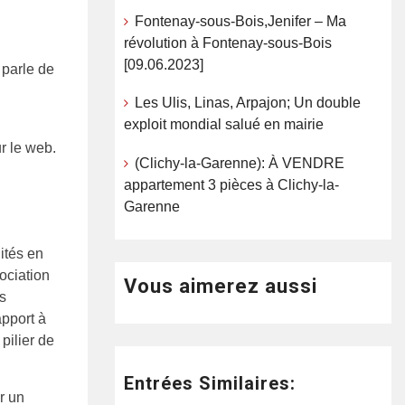
Fontenay-sous-Bois,Jenifer – Ma
révolution à Fontenay-sous-Bois
[09.06.2023]
parle de
Les Ulis, Linas, Arpajon; Un double
exploit mondial salué en mairie
ur le web.
(Clichy-la-Garenne): À VENDRE
appartement 3 pièces à Clichy-la-
Garenne
ités en
ociation
Vous aimerez aussi
s
apport à
pilier de
Entrées Similaires:
r un