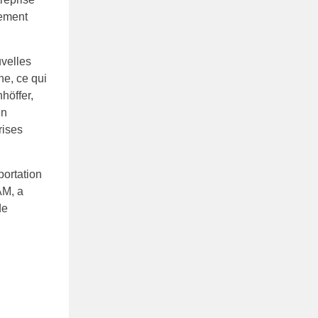
pement
uvelles
e, ce qui
höffer,
en
rises
portation
AM, a
de