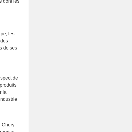
s dont les
pe, les
ndes
es de ses
respect de
 produits
r la
industrie
e Chery
reprise