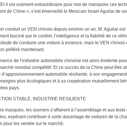
 Et il est vraiment extraordinaire pour moi de manipuler ces tec
ent de Chine », s’est émerveillé le Mexicain Israel Aguilar de 
ir conduit un VEN chinois depuis environ un an, M. Aguilar est
nt fasciné par le confort, l’intelligence et la fiabilité de ce véhic
abitude de conduire une voiture à essence, mais le VEN chinois 
on préféré maintenant.
mance de l’industrie automobile chinoise est alors évidente pou
arché mondial compétitif. Et ce succès de la Chine peut être at
 d’approvisionnement automobile résiliente, à son engagement
énergies plus écologiques et à sa coopération mutuellement bé
tres pays.
ION STABLE, INDUSTRIE RESILIENTE
es masques, les ouvriers s’affairent à l’assemblage et aux tests
es, espérant contribuer à sortir davantage de voitures de la ch
n pour les vendre sur le marché.