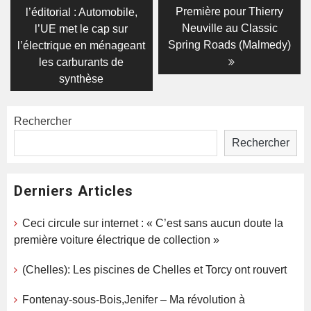
post:
post:
de
Première pour Thierry
l’éditorial : Automobile,
Neuville au Classic
l’UE met le cap sur
l’article
Spring Roads (Malmedy)
l’électrique en ménageant
les carburants de
synthèse
Rechercher
Rechercher
Derniers Articles
Ceci circule sur internet : « C’est sans aucun doute la
première voiture électrique de collection »
(Chelles): Les piscines de Chelles et Torcy ont rouvert
Fontenay-sous-Bois,Jenifer – Ma révolution à