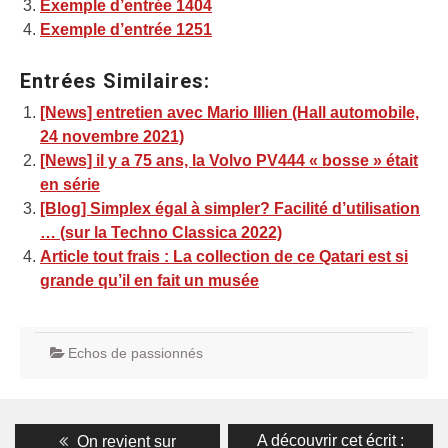
Exemple d’entrée 1404
Exemple d’entrée 1251
Entrées Similaires:
[News] entretien avec Mario Illien (Hall automobile,
24 novembre 2021)
[News] il y a 75 ans, la Volvo PV444 « bosse » était
en série
[Blog] Simplex égal à simpler? Facilité d’utilisation
… (sur la Techno Classica 2022)
Article tout frais : La collection de ce Qatari est si
grande qu’il en fait un musée
Echos de passionnés
Navigation
Previous
Next
A découvrir cet écrit :
On revient sur