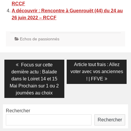
RCCF
A découvrir : Rencontre à Guenrouët (44) du 24 au
26 juin 2022 – RCCF
Echos de passionnés
Navigation
Previous
Next
Article tout frais : Allez
Focus sur cette
post:
post:
de
voter avec vos anciennes
dernière actu : Balade
dans le Loiret 14 et 15
! | FFVE
l’article
Mai Prochain sur 1 ou 2
journées au choix
Rechercher
Rechercher