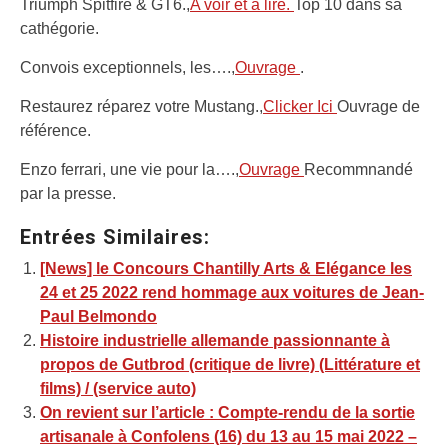
Triumph Spitfire & GT6.,
A voir et à lire.
Top 10 dans sa
cathégorie.
Convois exceptionnels, les….,
Ouvrage
.
Restaurez réparez votre Mustang.,
Clicker Ici
Ouvrage de
référence.
Enzo ferrari, une vie pour la….,
Ouvrage
Recommnandé
par la presse.
Entrées Similaires:
[News] le Concours Chantilly Arts & Elégance les
24 et 25 2022 rend hommage aux voitures de Jean-
Paul Belmondo
Histoire industrielle allemande passionnante à
propos de Gutbrod (critique de livre) (Littérature et
films) / (service auto)
On revient sur l’article : Compte-rendu de la sortie
artisanale à Confolens (16) du 13 au 15 mai 2022 –