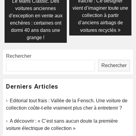
post:
post:
de
fraiche : Ce designer
Le Mans Classic. Des
vient d’imaginer toute une
voitures anciennes
l’article
collection à partir
d’exception en vente aux
d’anciens airbags de
enchères : certaines ont
dormi 40 ans dans une
voitures recyclés
grange !
Rechercher
Rechercher
Derniers Articles
Editorial tout frais : Vallée de la Fensch. Une voiture de
collection coûte-t-elle vraiment plus cher à entretenir ?
A découvrir : « C’est sans aucun doute la première
voiture électrique de collection »