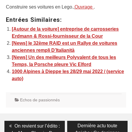
Construire ses voitures en Lego.,
Ouvrage
.
Entrées Similaires:
[Autour de la voiture] entreprise de carrosseries
Erdmann & Rossi-fournisseur de la Cour
[News] le 32ème RAID est un Rallye de voitures
anciennes rempli D’Italianità
[News] Un des meilleurs Polyvalent de tous les
Temps, la Porsche pleure Vic Elford
1000 Alpines à Dieppe les 28/29 mai 2022 / (service
auto)
Echos de passionnés
Navigation
Previous
Next
Dernière actu toute
On revient sur l’édito :