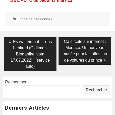
DE L’AUTO du Jeudi 17 mars 22
Echos de passionnés
Navigation
Previous
Next
Ca circule sur internet :
Es war einmal … das
post:
post:
de
Monaco. Un nouveau
Lenkrad (Oldtimer-
musée pour la collection
Blogartikel vom
l’article
17.07.2022) | (service
de voitures du prince
auto)
Rechercher
Rechercher
Derniers Articles