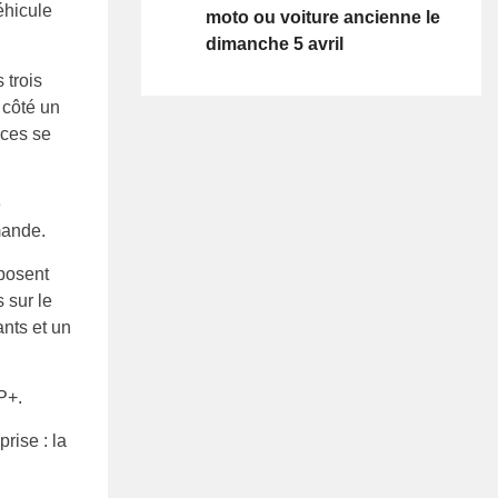
éhicule
moto ou voiture ancienne le
dimanche 5 avril
 trois
 côté un
aces se
e
mande.
sposent
 sur le
nts et un
P+.
rise : la