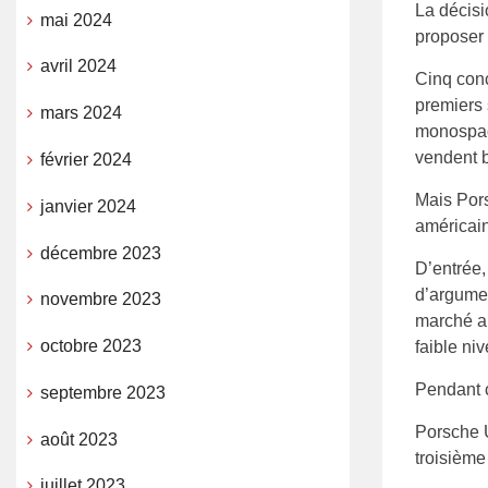
La décisi
mai 2024
proposer
avril 2024
Cinq conc
premiers 
mars 2024
monospace
vendent b
février 2024
Mais Pors
janvier 2024
américai
décembre 2023
D’entrée,
d’argumen
novembre 2023
marché am
octobre 2023
faible ni
Pendant c
septembre 2023
Porsche U
août 2023
troisièm
juillet 2023