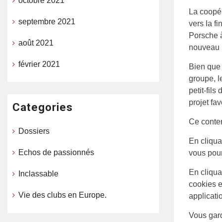
octobre 2021
La coopér
septembre 2021
vers la f
Porsche à 
août 2021
nouveau 
février 2021
Bien que
groupe, l
petit-fil
projet fa
Categories
Ce conten
Dossiers
En cliqua
Echos de passionnés
vous pour
En cliqua
Inclassable
cookies e
Vie des clubs en Europe.
applicati
Vous gard