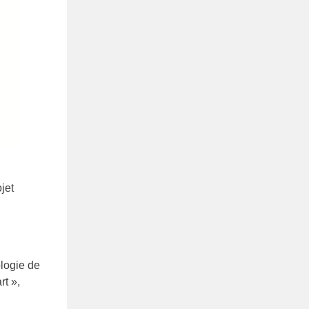
jet
ologie de
t »,