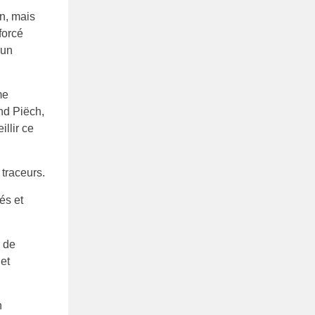
n, mais
forcé
 un
me
nd Piëch,
llir ce
traceurs.
és et
s de
et
n