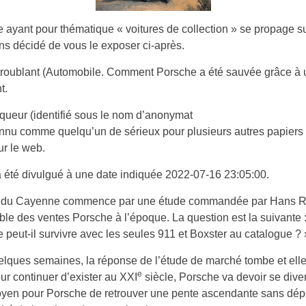
le ayant pour thématique « voitures de collection » se propage s
s décidé de vous le exposer ci-après.
 troublant (Automobile. Comment Porsche a été sauvée grâce à
t.
queur (identifié sous le nom d’anonymat
onnu comme quelqu’un de sérieux pour plusieurs autres papiers 
ur le web.
a été divulgué à une date indiquée 2022-07-16 23:05:00.
re du Cayenne commence par une étude commandée par Hans R
le des ventes Porsche à l’époque. La question est la suivante 
 peut-il survivre avec les seules 911 et Boxster au catalogue ? 
lques semaines, la réponse de l’étude de marché tombe et elle
e
ur continuer d’exister au XXI
siècle, Porsche va devoir se divers
oyen pour Porsche de retrouver une pente ascendante sans dé