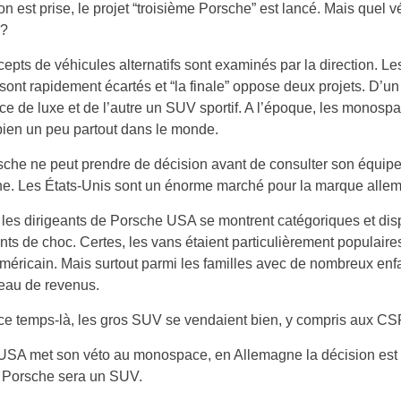
on est prise, le projet “troisième Porsche” est lancé. Mais quel v
 ?
epts de véhicules alternatifs sont examinés par la direction. Les
sont rapidement écartés et “la finale” oppose deux projets. D’un
 de luxe et de l’autre un SUV sportif. A l’époque, les monosp
ien un peu partout dans le monde.
che ne peut prendre de décision avant de consulter son équip
ne. Les États-Unis sont un énorme marché pour la marque alle
 les dirigeants de Porsche USA se montrent catégoriques et di
ts de choc. Certes, les vans étaient particulièrement populaires
éricain. Mais surtout parmi les familles avec de nombreux enfa
veau de revenus.
e temps-là, les gros SUV se vendaient bien, y compris aux CS
SA met son véto au monospace, en Allemagne la décision est p
e Porsche sera un SUV.