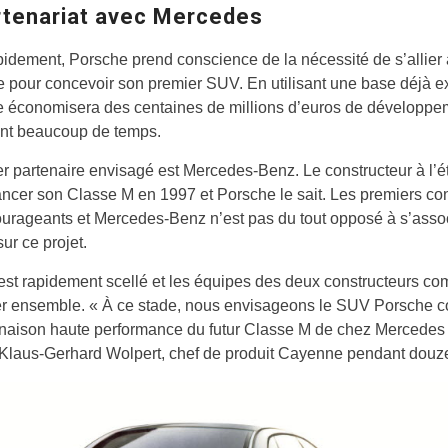
rtenariat avec Mercedes
idement, Porsche prend conscience de la nécessité de s’allier 
e pour concevoir son premier SUV. En utilisant une base déjà ex
 économisera des centaines de millions d’euros de développem
nt beaucoup de temps.
r partenaire envisagé est Mercedes-Benz. Le constructeur à l’ét
lancer son Classe M en 1997 et Porsche le sait. Les premiers co
urageants et Mercedes-Benz n’est pas du tout opposé à s’asso
ur ce projet.
est rapidement scellé et les équipes des deux constructeurs c
ller ensemble. « À ce stade, nous envisageons le SUV Porsche
inaison haute performance du futur Classe M de chez Mercedes 
 Klaus-Gerhard Wolpert, chef de produit Cayenne pendant douz