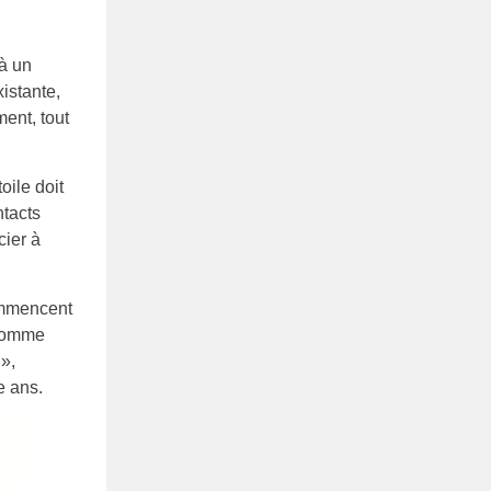
à un
istante,
ent, tout
oile doit
ntacts
cier à
ommencent
 comme
»,
e ans.