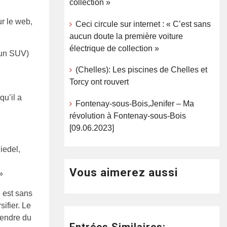
collection »
ur le web,
Ceci circule sur internet : « C’est sans
aucun doute la première voiture
électrique de collection »
 un SUV)
(Chelles): Les piscines de Chelles et
Torcy ont rouvert
qu’il a
Fontenay-sous-Bois,Jenifer – Ma
révolution à Fontenay-sous-Bois
[09.06.2023]
iedel,
:
Vous aimerez aussi
»
 est sans
ifier. Le
pendre du
Entrées Similaires: