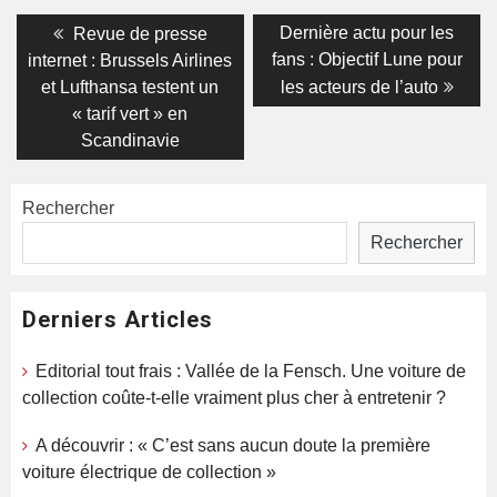
Navigation
Previous
Next
Dernière actu pour les
Revue de presse
post:
post:
de
fans : Objectif Lune pour
internet : Brussels Airlines
et Lufthansa testent un
les acteurs de l’auto
l’article
« tarif vert » en
Scandinavie
Rechercher
Rechercher
Derniers Articles
Editorial tout frais : Vallée de la Fensch. Une voiture de
collection coûte-t-elle vraiment plus cher à entretenir ?
A découvrir : « C’est sans aucun doute la première
voiture électrique de collection »