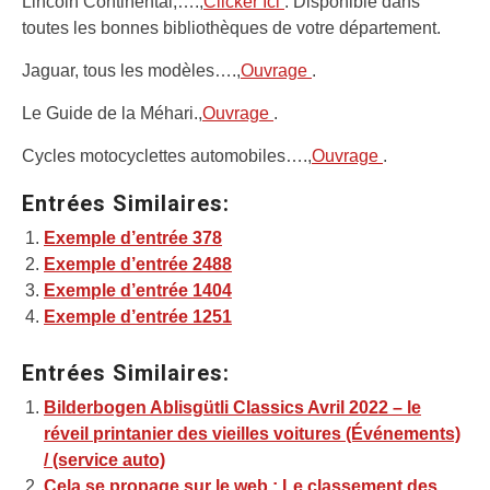
Lincoln Continental,….,
Clicker Ici
. Disponible dans
toutes les bonnes bibliothèques de votre département.
Jaguar, tous les modèles….,
Ouvrage
.
Le Guide de la Méhari.,
Ouvrage
.
Cycles motocyclettes automobiles….,
Ouvrage
.
Entrées Similaires:
Exemple d’entrée 378
Exemple d’entrée 2488
Exemple d’entrée 1404
Exemple d’entrée 1251
Entrées Similaires:
Bilderbogen Ablisgütli Classics Avril 2022 – le
réveil printanier des vieilles voitures (Événements)
/ (service auto)
Cela se propage sur le web : Le classement des