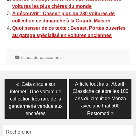
voitures les plus chères du monde
A découvrir : Cassel: plus de 230 voitures de
collection ce dimanche à la Grande Maison
Quoi penser de ce texte : Besset. Portes ouvertes
au garage spécialisé en voitures anciennes
Echos de passionnés
Navigation
Previous
Next
Article tout frais : Abarth
Cela circule sur
post:
post:
de
Classiche célèbre les 100
internet : Une voiture de
ans du circuit de Monza
collection très rare de la
l’article
avec une Fiat 500
gendarmerie vendue aux
enchères
Restomod
Rechercher