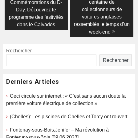
centaine de
Commémorations du D-
l’article
collectionneurs de
Day. Découvrez le
voitures anglaises
programme des festivités
rassemblés le temps d’un
dans le Calvados
week-end
Rechercher
Rechercher
Derniers Articles
Ceci circule sur internet : « C’est sans aucun doute la
première voiture électrique de collection »
(Chelles): Les piscines de Chelles et Torcy ont rouvert
Fontenay-sous-Bois,Jenifer – Ma révolution à
Fontenay-sous-Bois [09.06.2023]