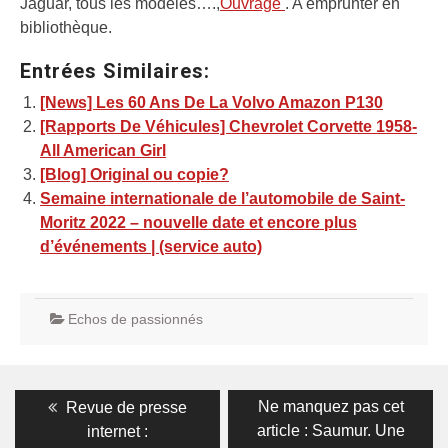
Jaguar, tous les modèles….,
Ouvrage
. A emprunter en
bibliothèque.
Entrées Similaires:
[News] Les 60 Ans De La Volvo Amazon P130
[Rapports De Véhicules] Chevrolet Corvette 1958-
All American Girl
[Blog] Original ou copie?
Semaine internationale de l’automobile de Saint-
Moritz 2022 – nouvelle date et encore plus
d’événements | (service auto)
Echos de passionnés
Navigation
Previous
Next
Ne manquez pas cet
Revue de presse
post:
post:
de
article : Saumur. Une
internet :