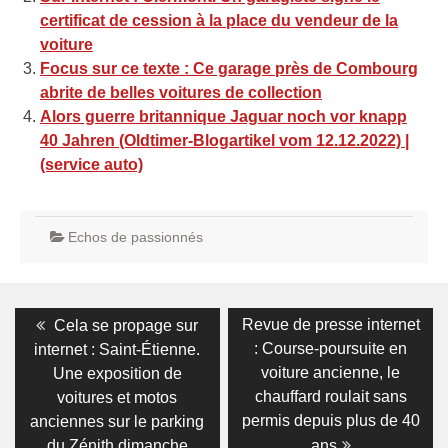
certificat de cession à la place du vendeur de la
voiture
Focus sur ce texte : Ce garage près de Combourg
abrite de belles voitures de collection
Alors guerre britannique Jaguar noch vor knapp
40 Jahren (Oldtimer-Blogartikel vom 12.12.2022) |
(service auto)
Echos de passionnés
Navigation
Previous
Next
Revue de presse internet
Cela se propage sur
post:
post:
de
: Course-poursuite en
internet : Saint-Étienne.
voiture ancienne, le
Une exposition de
l’article
chauffard roulait sans
voitures et motos
permis depuis plus de 40
anciennes sur le parking
du Zénith dimanche
ans