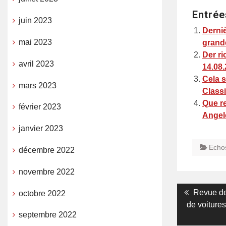
Entrée
juin 2023
Derniè
mai 2023
grande
Der ri
avril 2023
14.08.
Cela s
mars 2023
Class
Que re
février 2023
Angel
janvier 2023
Echo
décembre 2022
novembre 2022
Navigati
Previous
Revue de
octobre 2022
post:
de voitures
de
septembre 2022
l’article