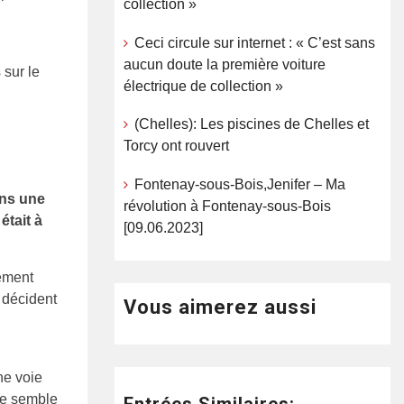
collection »
Ceci circule sur internet : « C’est sans
aucun doute la première voiture
 sur le
électrique de collection »
(Chelles): Les piscines de Chelles et
Torcy ont rouvert
Fontenay-sous-Bois,Jenifer – Ma
ans une
révolution à Fontenay-sous-Bois
était à
[09.06.2023]
tement
 décident
Vous aimerez aussi
ne voie
ne semble
Entrées Similaires: