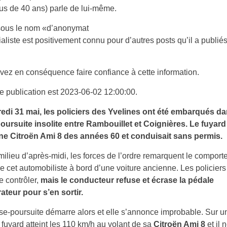
us de 40 ans) parle de lui-même.
 sous le nom «d’anonymat
rialiste est positivement connu pour d’autres posts qu’il a publiés
ez en conséquence faire confiance à cette information.
e publication est 2023-06-02 12:00:00.
edi 31 mai, les policiers des Yvelines ont été embarqués d
ursuite insolite entre Rambouillet et Coignières. Le fuyard 
ne Citroën Ami 8 des années 60 et conduisait sans permis.
milieu d’après-midi, les forces de l’ordre remarquent le compor
e cet automobiliste à bord d’une voiture ancienne. Les policiers
e contrôler,
mais le conducteur refuse et écrase la pédale
ateur pour s’en sortir.
e-poursuite démarre alors et elle s’annonce improbable. Sur u
e fuyard atteint les 110 km/h au volant de sa
Citroën Ami 8
et il 