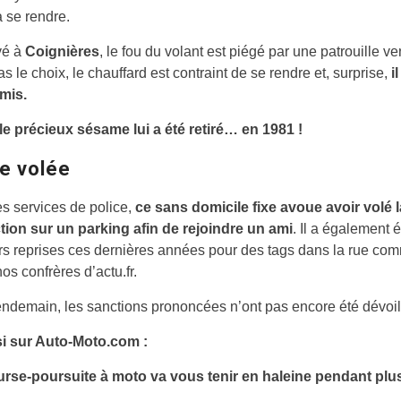
à se rendre.
vé à
Coignières
, le fou du volant est piégé par une patrouille v
as le choix, le chauffard est contraint de se rendre et, surprise,
i
mis.
 le précieux sésame lui a été retiré… en 1981 !
re volée
s services de police,
ce sans domicile fixe avoue avoir volé l
tion sur un parking afin de rejoindre un ami
. Il a également é
rs reprises ces dernières années pour des tags dans la rue co
os confrères d’actu.fr.
endemain, les sanctions prononcées n’ont pas encore été dévoi
si sur Auto-Moto.com :
urse-poursuite à moto va vous tenir en haleine pendant plu