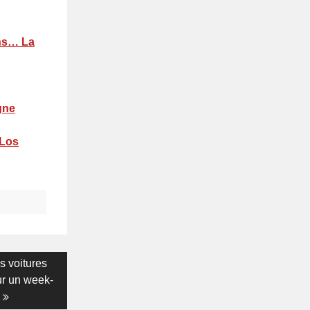
ons… La
gne
 Los
 voitures
ur un week-