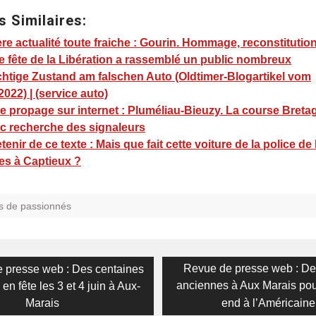
s Similaires:
re actualité toute fraiche : Gourin. Hommage, reconstituti
 fête de la Libération a rassemblé un public nombreux
chtige Zustand am falschen Auto (Oldtimer-Blogartikel vom
2022) | (service auto)
e propage sur internet : Pluméliau-Bieuzy. La course Breta
ic recherche des signaleurs
tenir de ce texte : Mais que fait cette voiture de la police de
es à Captieux ?
s de passionnés
on
Next
Revue de presse web : Des
 presse web : Des centaines
post:
anciennes à Aux Marais po
 en fête les 3 et 4 juin à Aux-
Marais
end à l’Américaine