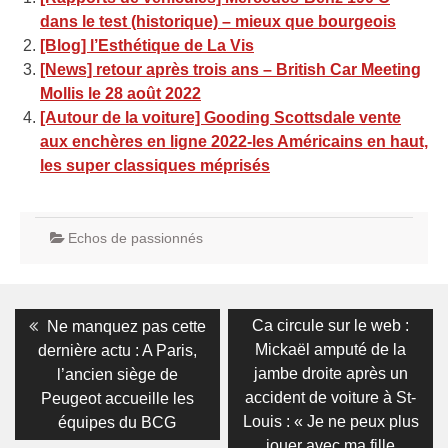
dans le test (historique) – mieux que bourgeois
[Blog] l’Esthétique de La Vis
[News] retour après trois ans – British Car Meeting
Mollis le 28 août 2022
[Autour de la voiture] Gooding Scottsdale vente
aux enchères en ligne 2022-les Américains en haut,
les super classiques méprisés
Echos de passionnés
Navigation
Previous
Next
Ca circule sur le web :
Ne manquez pas cette
post:
post:
de
Mickaël amputé de la
dernière actu : A Paris,
jambe droite après un
l’ancien siège de
l’article
accident de voiture à St-
Peugeot accueille les
Louis : « Je ne peux plus
équipes du BCG
jouer avec ma fille