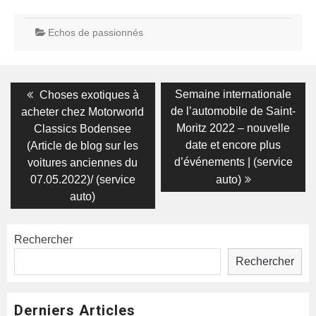
Echos de passionnés
Navigation
Previous
Next
Semaine internationale
Choses exotiques à
post:
post:
de
de l’automobile de Saint-
acheter chez Motorworld
Moritz 2022 – nouvelle
Classics Bodensee
l’article
date et encore plus
(Article de blog sur les
d’événements | (service
voitures anciennes du
07.05.2022)/ (service
auto)
auto)
Rechercher
Rechercher
Derniers Articles