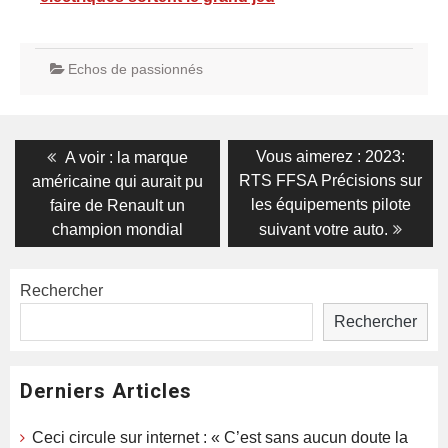
Echos de passionnés
Navigation
Previous
Next
Vous aimerez : 2023:
A voir : la marque
post:
post:
de
RTS FFSA Précisions sur
américaine qui aurait pu
les équipements pilote
faire de Renault un
l’article
champion mondial
suivant votre auto.
Rechercher
Rechercher
Derniers Articles
Ceci circule sur internet : « C’est sans aucun doute la