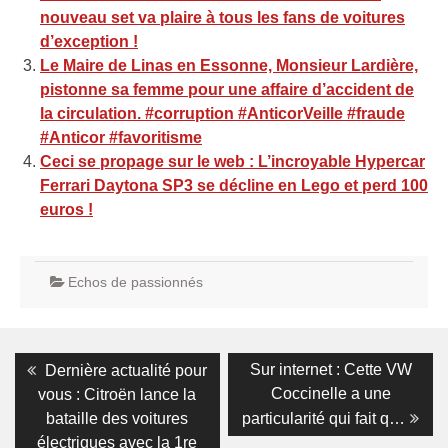
nouveau set va plaire à tous les fans de voitures
d’exception !
Le Maire de Linas en Essonne, Monsieur Lardière,
pistonne sa femme pour une affaire d’accident de
la circulation. #corruption #AnticorVeille #fraude
#Anticor #favoritisme
Ceci se propage sur le web : L’incroyable Hypercar
Ferrari Daytona SP3 se décline en Lego et perd 100
euros !
Echos de passionnés
Navigation
Previous
Next
Sur internet : Cette VW
Dernière actualité pour
post:
post:
de
Coccinelle a une
vous : Citroën lance la
bataille des voitures
particularité qui fait q…
l’article
électriques avec la 1re