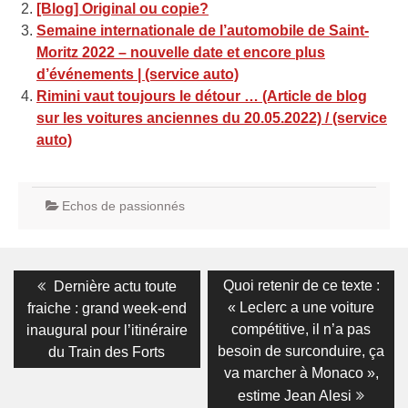
[Blog] Original ou copie?
Semaine internationale de l’automobile de Saint-
Moritz 2022 – nouvelle date et encore plus
d’événements | (service auto)
Rimini vaut toujours le détour … (Article de blog
sur les voitures anciennes du 20.05.2022) / (service
auto)
Echos de passionnés
Navigation
Previous
Next
Quoi retenir de ce texte :
Dernière actu toute
post:
post:
de
« Leclerc a une voiture
fraiche : grand week-end
compétitive, il n’a pas
inaugural pour l’itinéraire
l’article
besoin de surconduire, ça
du Train des Forts
va marcher à Monaco »,
estime Jean Alesi