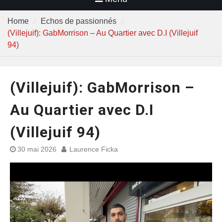
Home
Echos de passionnés
(Villejuif): GabMorrison – Au Quartier avec D.I (Villejuif
94)
(Villejuif): GabMorrison –
Au Quartier avec D.I
(Villejuif 94)
30 mai 2026
Laurence Ficka