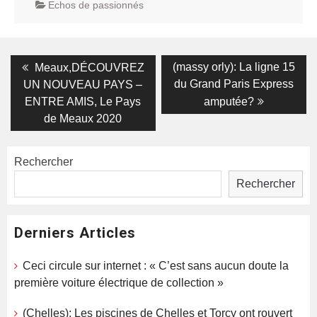
Echos de passionnés
Navigation
Previous
Next
(massy orly): La ligne 15
Meaux,DÉCOUVREZ
post:
post:
de
du Grand Paris Express
UN NOUVEAU PAYS –
ENTRE AMIS, Le Pays
amputée?
l’article
de Meaux 2020
Rechercher
Rechercher
Derniers Articles
Ceci circule sur internet : « C’est sans aucun doute la
première voiture électrique de collection »
(Chelles): Les piscines de Chelles et Torcy ont rouvert