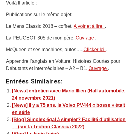
Voilà ll’article :
Publications sur le même objet:
Le Mans Classic 2018 – coffret.,
A voir et à lire.
.
La PEUGEOT 305 de mon père.,
Ouvrage
.
McQueen et ses machines, autos….,
Clicker Ici
.
Apprendre l’anglais en Voiture: Histoires Courtes pour
Débutants et Intermédiaires – A2 – B1.,
Ouvrage
.
Entrées Similaires:
[News] entretien avec Mario Illien (Hall automobile,
24 novembre 2021)
[News] il y a 75 ans, la Volvo PV444 « bosse » était
en série
[Blog] Simplex égal à simpler? Facilité d’utilisation
… (sur la Techno Classica 2022)
[Blog] Le lapin freiné