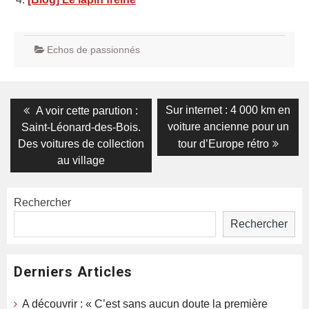
Echos de passionnés
Navigation
Previous
Next
Sur internet : 4 000 km en
A voir cette parution :
post:
post:
de
voiture ancienne pour un
Saint-Léonard-des-Bois.
Des voitures de collection
tour d’Europe rétro
l’article
au village
Rechercher
Rechercher
Derniers Articles
A découvrir : « C’est sans aucun doute la première