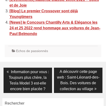
et de Joie
[Blog] Le premier Crossover sont déjà
Youngtimers
[News] le Concours Chantilly Arts & Elégance les
24 et 25 2022 rend hommage aux voitures de Jean-
Paul Belmondo
Echos de passionnés
Navigation
Previous
Next
A découvrir cette page
Information pour vous :
post:
post:
de
web : Saint-Léonard-des-
Toujours plus chère, la
Bois. Des voitures de
Tesla Model 3 est-elle
l’article
encore bien placée ?
collection au village
Rechercher