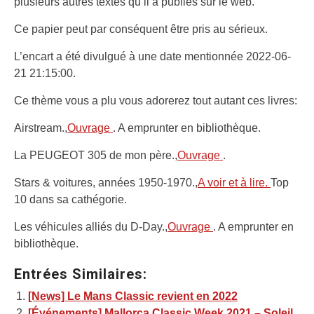
plusieurs autres textes qu’il a publiés sur le web.
Ce papier peut par conséquent être pris au sérieux.
L’encart a été divulgué à une date mentionnée 2022-06-
21 21:15:00.
Ce thème vous a plu vous adorerez tout autant ces livres:
Airstream.,
Ouvrage
. A emprunter en bibliothèque.
La PEUGEOT 305 de mon père.,
Ouvrage
.
Stars & voitures, années 1950-1970.,
A voir et à lire.
Top
10 dans sa cathégorie.
Les véhicules alliés du D-Day.,
Ouvrage
. A emprunter en
bibliothèque.
Entrées Similaires:
[News] Le Mans Classic revient en 2022
[Événements] Mallorca Classic Week 2021 – Soleil