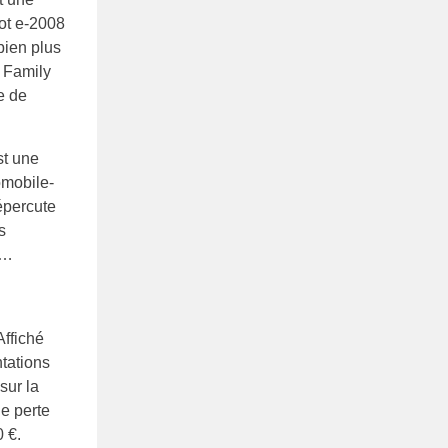
eot e-2008
bien plus
 Family
e de
st une
omobile-
épercute
s
s…
ffiché
tations
sur la
ne perte
 €.