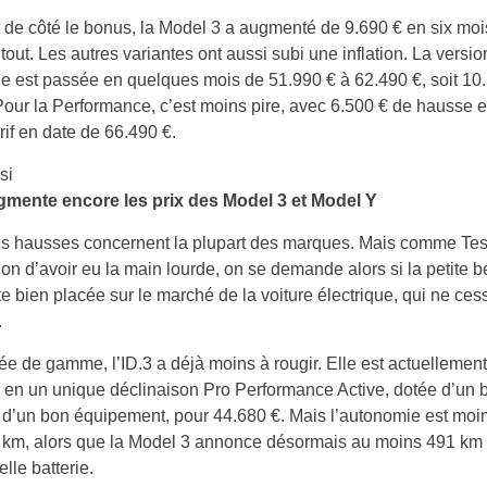
 de côté le bonus, la Model 3 a augmenté de 9.690 € en six mois
 tout. Les autres variantes ont aussi subi une inflation. La vers
 est passée en quelques mois de 51.990 € à 62.490 €, soit 10
our la Performance, c’est moins pire, avec 6.500 € de hausse e
arif en date de 66.490 €.
si
gmente encore les prix des Model 3 et Model Y
les hausses concernent la plupart des marques. Mais comme Te
ion d’avoir eu la main lourde, on se demande alors si la petite b
te bien placée sur le marché de la voiture électrique, qui ne ces
.
ée de gamme, l’ID.3 a déjà moins à rougir. Elle est actuellement
en un unique déclinaison Pro Performance Active, dotée d’un 
 d’un bon équipement, pour 44.680 €. Mais l’autonomie est moi
 km, alors que la Model 3 annonce désormais au moins 491 km 
lle batterie.