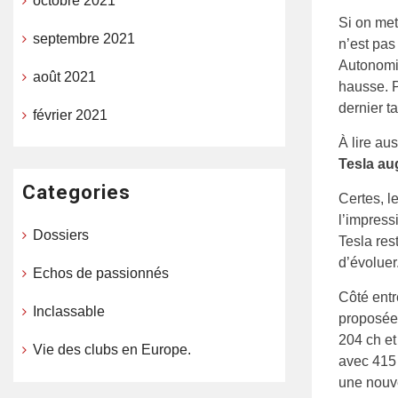
octobre 2021
Si on met
septembre 2021
n’est pas
Autonomie
août 2021
hausse. P
dernier t
février 2021
À lire aus
Tesla au
Categories
Certes, 
l’impress
Dossiers
Tesla res
d’évoluer
Echos de passionnés
Côté entr
Inclassable
proposée 
204 ch et
Vie des clubs en Europe.
avec 415
une nouve