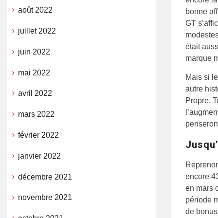
août 2022
bonne aff
GT s’affi
juillet 2022
modestes
était aus
juin 2022
marque m
mai 2022
Mais si l
autre his
avril 2022
Propre, T
l’augment
mars 2022
penseront
février 2022
Jusqu’
janvier 2022
Reprenon
encore 43
décembre 2021
en mars o
novembre 2021
période m
de bonus,