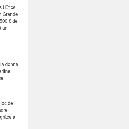
 ! Et ce
ion Grande
.500 € de
t un
sla donne
erline
se
bloc de
ndre,
grâce à