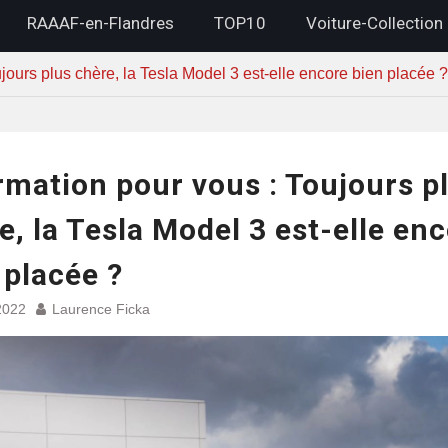
RAAAF-en-Flandres
TOP10
Voiture-Collection
jours plus chère, la Tesla Model 3 est-elle encore bien placée ?
rmation pour vous : Toujours p
e, la Tesla Model 3 est-elle en
 placée ?
2022
Laurence Ficka