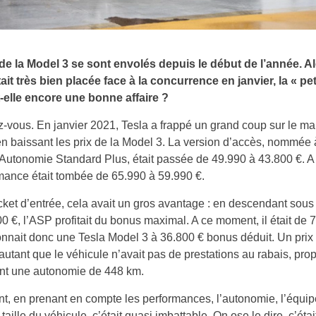
 de la Model 3 se sont envolés depuis le début de l’année. A
tait très bien placée face à la concurrence en janvier, la « pet
t-elle encore une bonne affaire ?
vous. En janvier 2021, Tesla a frappé un grand coup sur le m
en baissant les prix de la Model 3. La version d’accès, nommée 
Autonomie Standard Plus, était passée de 49.990 à 43.800 €. A
mance était tombée de 65.990 à 59.990 €.
icket d’entrée, cela avait un gros avantage : en descendant sous 
0 €, l’ASP profitait du bonus maximal. A ce moment, il était de 7
nnait donc une Tesla Model 3 à 36.800 € bonus déduit. Un prix
autant que le véhicule n’avait pas de prestations au rabais, pro
t une autonomie de 448 km.
t, en prenant en compte les performances, l’autonomie, l’équi
taille du véhicule, c’était quasi imbattable. On ose le dire, c’éta