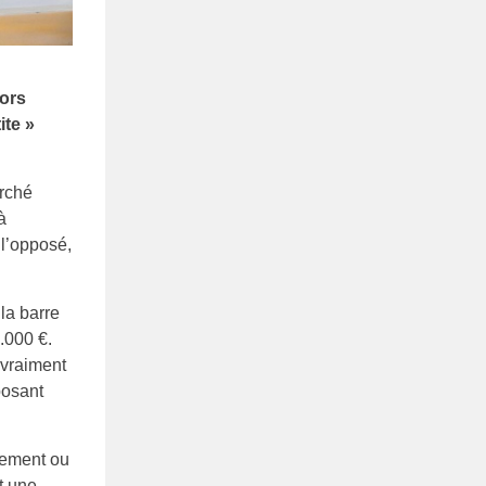
lors
ite »
arché
à
 l’opposé,
la barre
.000 €.
 vraiment
posant
pement ou
it une