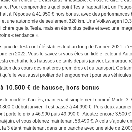
aire. Pour comprendre à quel point Tesla frappait fort, un Peug
chait à l’époque à 41.950 € hors bonus, avec des performances 
 et une autonomie de seulement 320 km. Une Volkswagen ID.3
si chère que la Tesla, mais en étant plus petite et avec une imag
oins « tendance ».
es prix de Tesla ont été stables tout au long de l’année 2021, c’e
toire en 2022. Vous le savez si vous êtes un fidèle lecteur d’Aut
esla enchaîne les hausses de tarifs depuis janvier. La marque r
ation des cours des matières premières et du transport. Certain
 qu’elle veut aussi profiter de l’engouement pour ses véhicule
à 10.500 € de hausse, hors bonus
s le modèle d’accès, maintenant simplement nommé Model 3. A
.800 € début janvier, il est passé à 44.990 €. Puis deux augmen
nt porté le prix à 46.990 puis 49.990 € ! Ajoutez encore 3.500 € 
ai/juin, et vous obtenez maintenant 53.490 €. A cela s’ajoute u
 la 3 étant maintenant dans une tranche avec une aide de 2.000