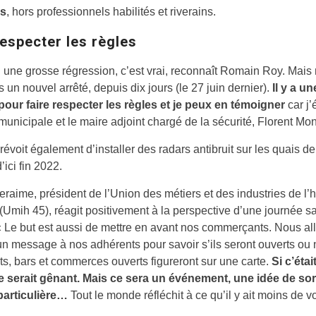
és
, hors professionnels habilités et riverains.
respecter les règles
eu une grosse régression, c’est vrai, reconnaît Romain Roy. Mais
s un nouvel arrêté, depuis dix jours (le 27 juin dernier).
Il y a un
pour faire respecter les règles et je peux en témoigner
car j’
 municipale et le maire adjoint chargé de la sécurité, Florent Mont
prévoit également d’installer des radars antibruit sur les quais de
’ici fin 2022.
eraime, président de l’Union des métiers et des industries de l’h
 (Umih 45), réagit positivement à la perspective d’une journée s
 « Le but est aussi de mettre en avant nos commerçants. Nous al
n message à nos adhérents pour savoir s’ils seront ouverts ou 
ts, bars et commerces ouverts figureront sur une carte.
Si c’étai
e serait gênant. Mais ce sera un événement, une idée de sor
particulière…
Tout le monde réfléchit à ce qu’il y ait moins de v