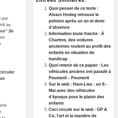
Quoi penser de ce texte :
Alvaro Hodeg retrouve le
é par
peloton après un an et demi
oint au
d’absence
eur”
(le
Information toute fraiche : À
des
Chartres, des voitures
e
anciennes roulent au profit des
enfants en situation de
handicap
Quoi retenir de ce papier : Les
véhicules anciens ont paradé à
circuler
Peumerit – Peumerit
rue
Sur le web : Haut-Lieu : un 8.-
Mai avec des véhicules
d’époque pour le plaisir des
enfants
aine
Ceci circule sur le web : GP &
n
Co, l’art et la manière de
e la