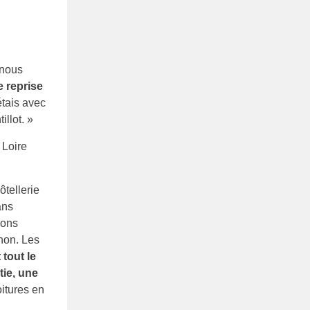
 nous
e reprise
étais avec
illot. »
 Loire
ôtellerie
ans
lons
non. Les
t tout le
tie, une
oitures en