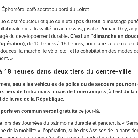
 l’Éphémère, café secret au bord du Loiret
ue c’est réducteur et que ce n’était pas du tout le message port
collaboratif qui a travaillé un an dessus, justifie Romain Roy, adj
argé du développement durable.
C’est un “dimanche en douc
’opération)
, de 10 heures à 18 heures, pour faire la promotion 
 douces, la marche, le vélo, etc., et la cohabitation des modes d
ent. »
à 18 heures dans deux tiers du centre-ville
ment,
seuls les véhicules de police ou de secours pourront 
 tiers de l’intra mails, quais de Loire compris, à l’est de la 
t de la rue de la République.
sports en commun seront gratuits
ce jour-là.
 lors des Journées du patrimoine durable et pendant la « Sem
e de la mobilité », l’opération, suite des Assises de la transitio
e, amorce un premier (petit) pas vers la réduction de la place d