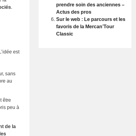
prendre soin des anciennes –
ociés
.
Actus des pros
Sur le web : Le parcours et les
favoris de la Mercan’Tour
Classic
’idée est
ur, sans
ore au
 être
pris peu à
t de la
les