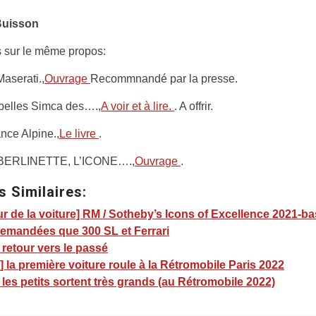
Buisson
 sur le même propos:
aserati.,
Ouvrage
Recommnandé par la presse.
 belles Simca des….,
A voir et à lire.
. A offrir.
nce Alpine.,
Le livre
.
BERLINETTE, L’ICONE….,
Ouvrage
.
s Similaires:
r de la voiture] RM / Sotheby’s Icons of Excellence 2021-b
demandées que 300 SL et Ferrari
 retour vers le passé
 la première voiture roule à la Rétromobile Paris 2022
 les petits sortent très grands (au Rétromobile 2022)