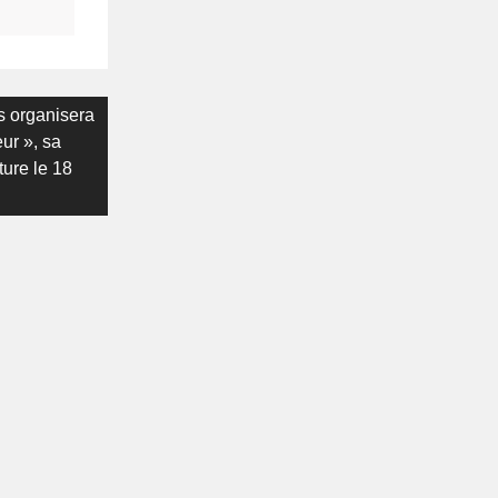
ns organisera
ur », sa
ture le 18