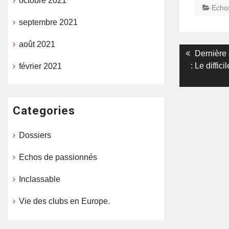
octobre 2021
Echo
septembre 2021
août 2021
Navigati
Previous
Dernière 
post:
: Le diffic
février 2021
de
l’article
Categories
Dossiers
Echos de passionnés
Inclassable
Vie des clubs en Europe.