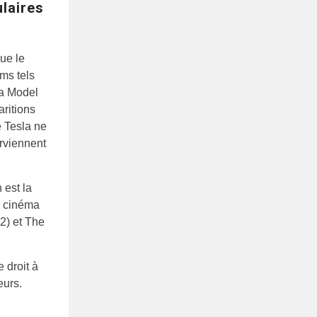
ulaires
ue le
lms tels
la Model
aritions
e Tesla ne
rviennent
 est la
u cinéma
12) et The
 droit à
eurs.