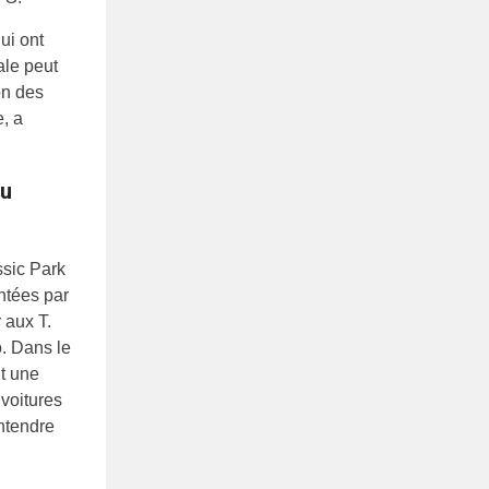
ui ont
ale peut
on des
e, a
du
ssic Park
ntées par
 aux T.
o. Dans le
nt une
voitures
ntendre