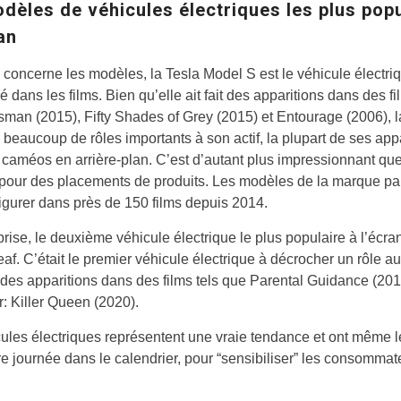
dèles de véhicules électriques les plus pop
an
 concerne les modèles, la Tesla Model S est le véhicule électriq
sé dans les films. Bien qu’elle ait fait des apparitions dans des fi
man (2015), Fifty Shades of Grey (2015) et Entourage (2006), 
 beaucoup de rôles importants à son actif, la plupart de ses app
 caméos en arrière-plan.
C’est d’autant plus impressionnant qu
pour des placements de produits. Les modèles de la marque pa
gurer dans près de 150 films depuis 2014.
rise, le deuxième véhicule électrique le plus populaire à l’écran
af. C’était le premier véhicule électrique à décrocher un rôle a
ait des apparitions dans des films tels que Parental Guidance (20
r: Killer Queen (2020).
ules électriques représentent une vraie tendance et ont même le
re journée dans le calendrier, pour “sensibiliser” les consommat