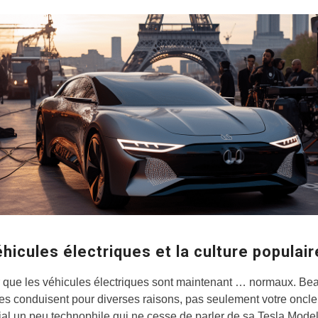
hicules électriques et la culture populair
air que les véhicules électriques sont maintenant … normaux. B
es conduisent pour diverses raisons, pas seulement votre oncle
l un peu technophile qui ne cesse de parler de sa Tesla Mode