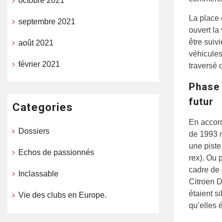
octobre 2021
La place 
septembre 2021
ouvert la
être suiv
août 2021
véhicules
février 2021
traversé 
Phase 
futur
Categories
En accord
Dossiers
de 1993 m
une piste
Echos de passionnés
rex). Ou 
cadre de 
Inclassable
Citroen D
étaient s
Vie des clubs en Europe.
qu’elles 