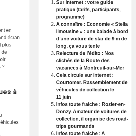
Sur internet : votre guide
pratique (tarifs, participants,
programme)
A connaître : Economie « Stella
ont en
limousine » : une balade à bord
rand écran
d’une voiture de star de 9 m de
t plus
long, ça vous tente
e de
Relecture de l’édito : Nos
oir
clichés de la Route des
 ?
vacances à Montreuil-sur-Mer
Cela circule sur internet :
Courtomer. Rassemblement de
véhicules de collection le
ues à
11 juin
Infos toute fraiche : Rozier-en-
Donzy. Amateur de voitures de
u
collection, il organise des road-
véhicules
trips gourmands
Infos toute fraiche : A