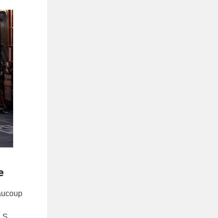
e
eaucoup
l S.