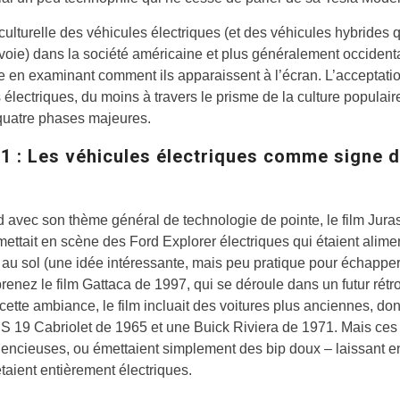
culturelle des véhicules électriques (et des véhicules hybrides q
 voie) dans la société américaine et plus généralement occident
ie en examinant comment ils apparaissent à l’écran. L’acceptati
 électriques, du moins à travers le prisme de la culture populair
quatre phases majeures.
1 : Les véhicules électriques comme signe 
 avec son thème général de technologie de pointe, le film Jura
ettait en scène des Ford Explorer électriques qui étaient alime
 au sol (une idée intéressante, mais peu pratique pour échapper
prenez le film Gattaca de 1997, qui se déroule dans un futur rétr
cette ambiance, le film incluait des voitures plus anciennes, do
S 19 Cabriolet de 1965 et une Buick Riviera de 1971. Mais ces 
ilencieuses, ou émettaient simplement des bip doux – laissant e
étaient entièrement électriques.