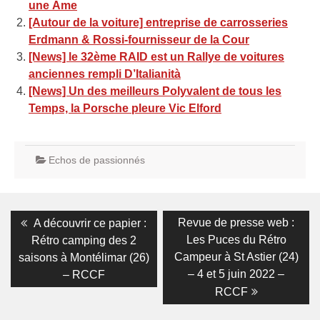
une Âme
[Autour de la voiture] entreprise de carrosseries
Erdmann & Rossi-fournisseur de la Cour
[News] le 32ème RAID est un Rallye de voitures
anciennes rempli D’Italianità
[News] Un des meilleurs Polyvalent de tous les
Temps, la Porsche pleure Vic Elford
Echos de passionnés
Navigation
Previous
Next
Revue de presse web :
A découvrir ce papier :
post:
post:
de
Les Puces du Rétro
Rétro camping des 2
Campeur à St Astier (24)
saisons à Montélimar (26)
l’article
– 4 et 5 juin 2022 –
– RCCF
RCCF