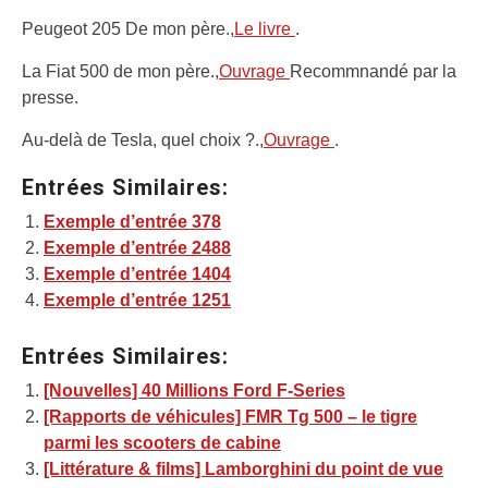
Peugeot 205 De mon père.,
Le livre
.
La Fiat 500 de mon père.,
Ouvrage
Recommnandé par la
presse.
Au-delà de Tesla, quel choix ?.,
Ouvrage
.
Entrées Similaires:
Exemple d’entrée 378
Exemple d’entrée 2488
Exemple d’entrée 1404
Exemple d’entrée 1251
Entrées Similaires:
[Nouvelles] 40 Millions Ford F-Series
[Rapports de véhicules] FMR Tg 500 – le tigre
parmi les scooters de cabine
[Littérature & films] Lamborghini du point de vue