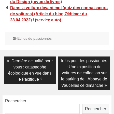
du Design (revue de livres)
Dans la voiture devant moi (quiz des connaisseurs
de voitures) (Article du blog Oldtimer du
28.04.2022) / (service auto)
Echos de passionnés
Navigation
Previous
Next
Infos pour les passionnés
Dernière actualité pour
post:
post:
de
: Une exposition de
vous : catastrophe
voitures de collection sur
écologique en vue dans
l’article
le parking de l’Abbaye de
le Pacifique ?
Vaucelles ce dimanche
Rechercher
Rechercher